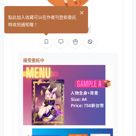
×
糖糖
點此加入收藏可以在作者刊登新委託
(1)
時收到通知喔！
平面設計
繪圖
聲音
接受委託中