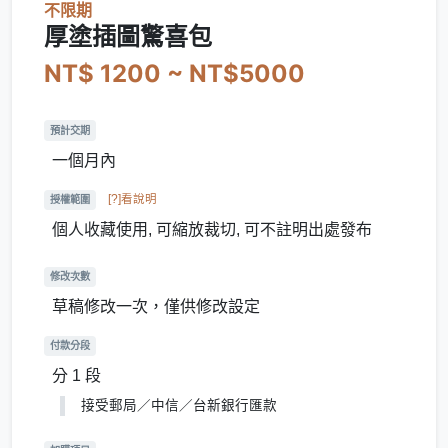
不限期
厚塗插圖驚喜包
NT$ 1200 ~ NT$5000
預計交期
一個月內
[?]看說明
授權範圍
個人收藏使用, 可縮放裁切, 可不註明出處發布
修改次數
草稿修改一次，僅供修改設定
付款分段
分 1 段
接受郵局／中信／台新銀行匯款