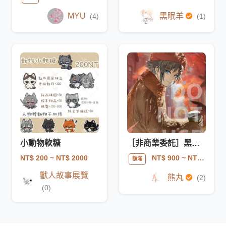
MYU
黑眠羊
(4)
(1)
小動物軟糖
［非商業委託］黑白/彩色插畫（商用可私訊詢問）
NT$ 200
~ NT$ 2000
NT$ 900
~ NT$ 2400
額滿
獸人故事展覽
熊丸
(2)
(0)