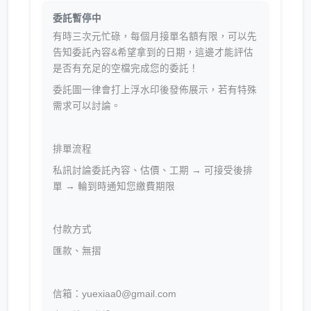
委託暫停中
有時三次元忙碌，每個月接單名額有限，可以先
告知委託內容&希望拿到的日期，這邊才能評估
是否有充足的空檔完成您的委託！
委託圖一律會打上浮水印後發佈展示，若有特殊
需求可以討論。
排單流程
私訊討論委託內容、估價、工期 → 可接受後排
單 → 輪到時通知您繳費期限
付款方式
匯款、無摺
信箱：yuexiaa0@gmail.com