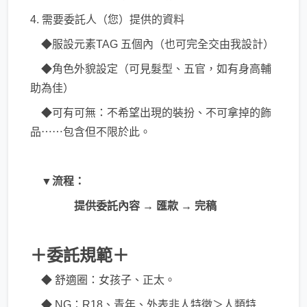
4. 需要委託人（您）提供的資料
◆服設元素TAG 五個內（也可完全交由我設計）
◆角色外貌設定（可見髮型、五官，如有身高輔
助為佳）
◆可有可無：不希望出現的裝扮、不可拿掉的飾
品⋯⋯包含但不限於此。
▼流程：
提供委託內容 → 匯款 → 完稿
＋委託規範＋
◆ 舒適圈：女孩子、正太。
◆ NG：R18、青年、外表非人特徵＞人類特