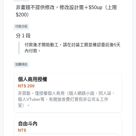
非畫錯不提供修改，修改設計需＋$50up（上限
$200）
付款分段
分 1 段
付款後才開始動工，請在討論工期並確認委託後5天
內付款，
加購項目
個人商用授權
NT$ 200
非買斷，僅授權個人商用（個人網路小說、同人誌、
個人VTuber等，有開放收費打賞但非公司＆工作
室）。
自由斗內
NT$