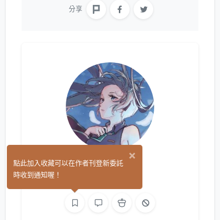
分享
×
月下松
點此加入收藏可以在作者刊登新委託
(0)
時收到通知喔！
平面設計
繪圖