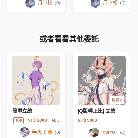
月下松
月下松
(0)
(0)
或者看看其他委託
尚餘 2
簡單立繪
[Q版轉正比] 立繪
NT$ 3000
NT$ 2000
~ NT$ 3000
暫停
無患子
mamo+
(0)
(9)