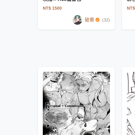
NT$ 1500
NT$
破春
(32)