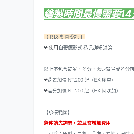
繪製時間最慢需要14
【 R18 動圖委託 】
❤ 使用
自帶價
形式 私訊詳細討論
以上不包含背景、差分，需要背景或差分
❤
背景加價 NT.200 起（EX:床單）
❤
差分加價 NT.200 起（EX:阿嘿顏）
【承接範圍】
急件請先詢問，並且會增加費用
可接：原創、二創、夢向、異性、同性、血腥