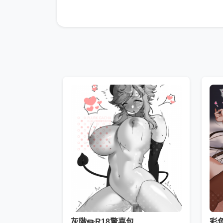
灰階✏️R18驚喜包
彩色