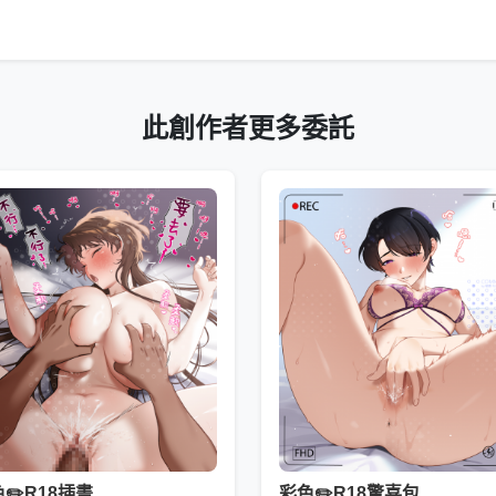
此創作者更多委託
✏️R18插畫
彩色✏️R18驚喜包