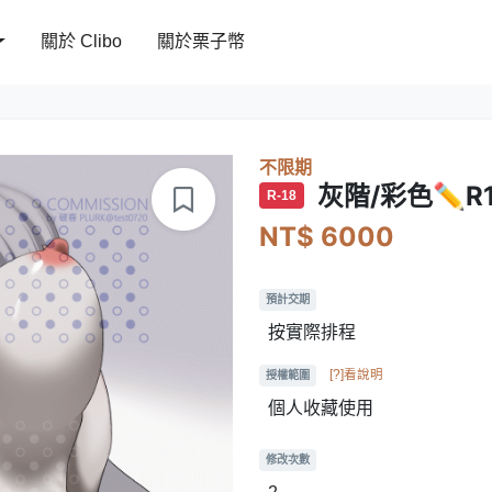
關於 Clibo
關於栗子幣
不限期
灰階/彩色✏️R
R-18
NT$ 6000
預計交期
按實際排程
[?]看說明
授權範圍
個人收藏使用
修改次數