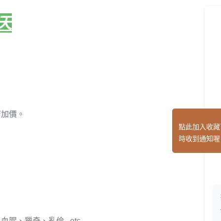
天
可加價。
點此加入收藏
時收到通知喔
、獵奇、亂倫...etc