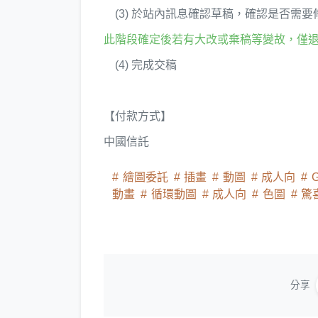
(3) 於站內訊息確認草稿，確認是否需要
此階段確定後若有大改或棄稿等變故，僅退
(4) 完成交稿
【付款方式】
中國信託
繪圖委託
插畫
動圖
成人向
G
動畫
循環動圖
成人向
色圖
驚
分享