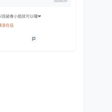
2023/01/07
叫我
破春小姐就可以囉
❤
噗浪在這