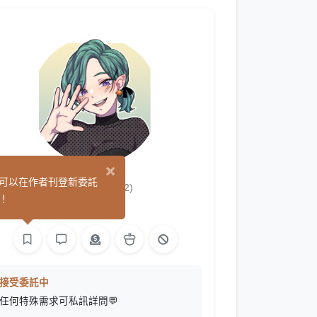
×
破春
可以在作者刊登新委託
(32)
！
繪圖
接受委託中
任何特殊需求可私訊詳問💬