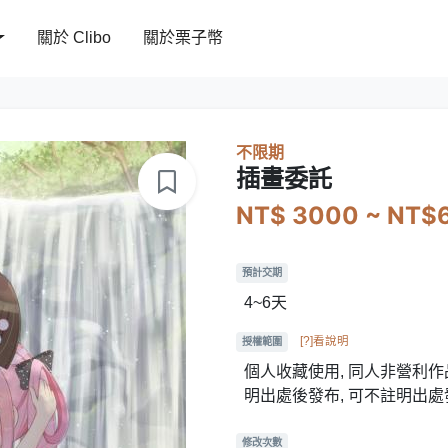
關於 Clibo
關於栗子幣
不限期
插畫委託
NT$ 3000 ~ NT$
預計交期
4~6天
[?]看說明
授權範圍
個人收藏使用, 同人非營利作品
明出處後發布, 可不註明出處
修改次數