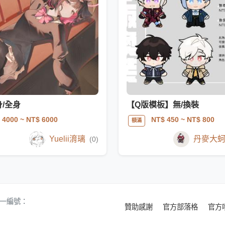
身/全身
【Q版模板】無/換裝
 4000
~ NT$ 6000
NT$ 450
~ NT$ 800
額滿
Yuelii淯璃
丹麥大
(0)
 統一編號：
贊助感謝
官方部落格
官方