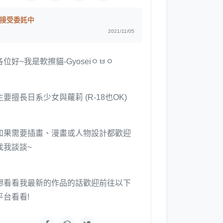
接受委託中
2021/11/05
各位好~我是軟擦貓-Gyoseiㅇㅂㅇ
主要擅長日系少女與蘿莉 (R-18也OK)
如果需要插畫、漫畫或人物設計都歡迎
找我談談~
想看看我最新的作品的話歡迎前往以下
平台看看!