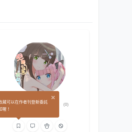
×
軟擦貓-Gyosei
收藏可以在作者刊登新委託
(0)
知喔！
平面設計
繪圖