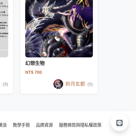
幻想生物
NT$ 700
蚵
鈴月玄都
(9)
(0)
噗浪
教學手冊
品牌資源
服務條款與隱私權政策