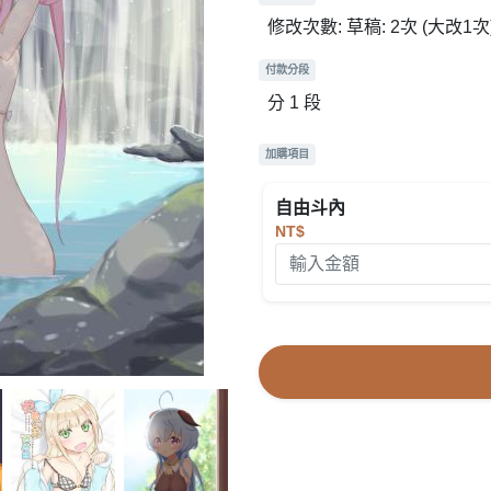
修改次數: 草稿: 2次 (大改1次)
付款分段
分 1 段
加購項目
自由斗內
NT$