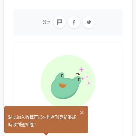
分享
×
ㄋㄋ
點此加入收藏可以在作者刊登新委託
(0)
時收到通知喔！
繪圖