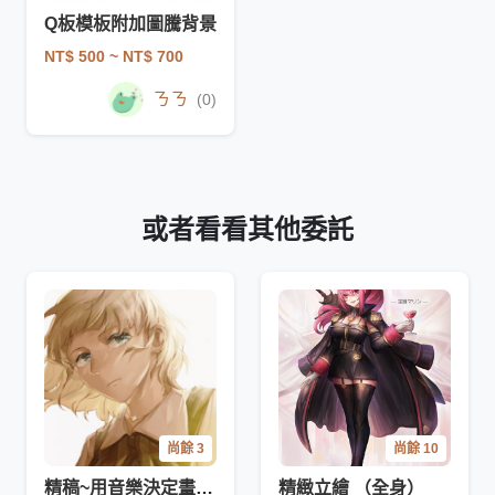
Q板模板附加圖騰背景
NT$ 500
~ NT$ 700
ㄋㄋ
(0)
或者看看其他委託
尚餘 3
尚餘 10
精稿~用音樂決定畫面~
精緻立繪 （全身）