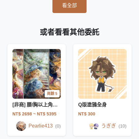
看全部
或者看看其他委託
尚餘 5
[非商] 腰/胸以上角色插圖
Q版塗鴉全身
NT$ 2698
~ NT$ 5395
NT$ 300
Pearlie413
うぎぎ
(0)
(10)