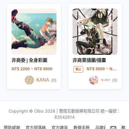
非商委 | 全身彩圖
非商業插圖/插畫
NT$ 2200
~ NT$ 8000
NT$ 5000
~ NT$ 12000
截止
KANA
+-×÷
(0)
(0)
Copyright © Clibo 2026 | 響雨互動娛樂有限公司 統一編號：
83542614
贊助感謝
官方部落格
官方噗浪
教學手冊
品牌資源
服務