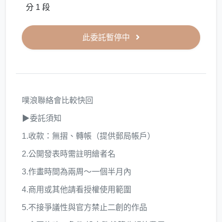
分 1 段
此委託暫停中
噗浪聯絡會比較快回
▶委託須知
1.收款：無摺、轉帳（提供郵局帳戶）
2.公開發表時需註明繪者名
3.作畫時間為兩周～一個半月內
4.商用或其他請看授權使用範圍
5.不接爭議性與官方禁止二創的作品