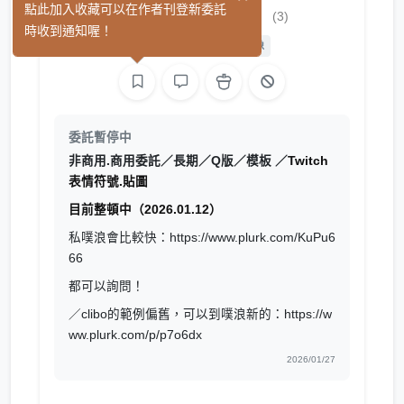
ㄚ存KuPu＝△
點此加入收藏可以在作者刊登新委託
(3)
時收到通知喔！
平面設計
繪圖
影像
委託暫停中
非商用.商用委託／長期／Q版／模板 ／
Twitch
表情符號.貼圖
目前整頓中（2026.01.12）
私噗浪會比較快：https://www.plurk.com/KuPu6
66
都可以詢問！
／clibo的範例偏舊，可以到噗浪新的：https://w
ww.plurk.com/p/p7o6dx
2026/01/27