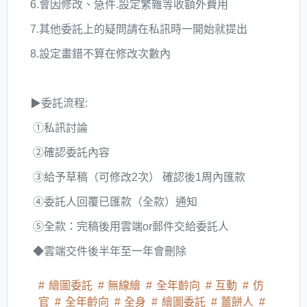
6.會因修改、急件.設定繁雜等收額外費用
7.其他委託上的疑問請在私訊時一開始就提出
8.設定畫錯不算在修改次數內
▶委託流程:
①私訊討論
②確認委託內容
③給予草稿（可修改2次） 確認後1周內匯款
④委託人回覆已匯款（全款）通知
⑤全款：完稿後用雲端or郵件交給委託人
◆雲端交件後半年至一年會刪除
繪圖委託
無線繪
全年齡向
互動
仿
官
全年齡向
全身
繪圖委託
薑餅人