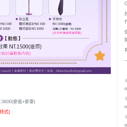
-
o
.3600(麥座+麥罩)
m
持式)
o