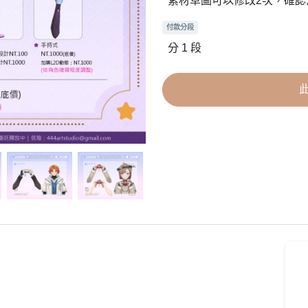
素材草圖可以修改2次，確認沒
付款分段
分 1 段
】