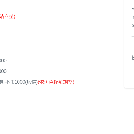
站立型)
-
00
00
態+NT.1000(底價)
(
依角色複雜調整)