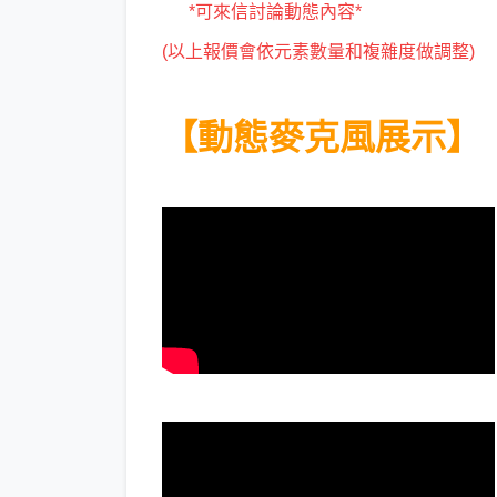
*可來信討論動態內容*
(以上報價會依元素數量和複雜度做調整)​
【動態麥克風展示】