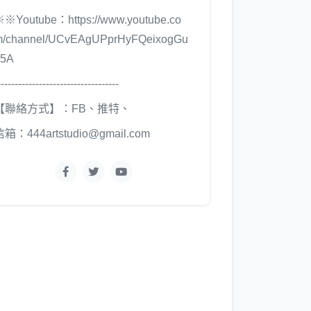
※※Youtube：
https://www.youtube.co
m/channel/UCvEAgUPprHyFQeixogGu
b5A
-----------------------------------
【聯絡方式】：FB、推特、
信箱：444artstudio@gmail.com