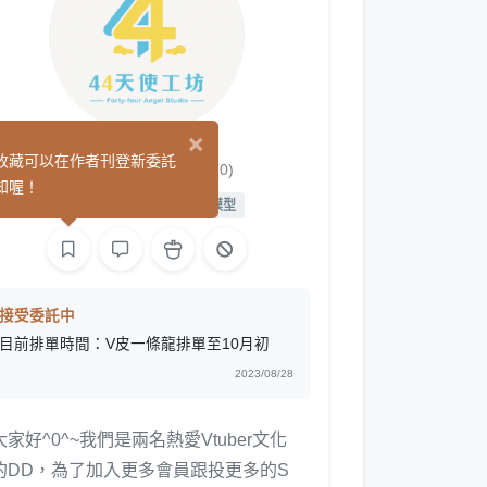
×
44天使工坊
收藏可以在作者刊登新委託
(0)
知喔！
繪圖
L2D 繪圖
L2D 模型
接受委託中
目前排單時間：V皮一條龍排單至10月初
2023/08/28
大家好^0^~我們是兩名熱愛Vtuber文化
的DD，為了加入更多會員跟投更多的S