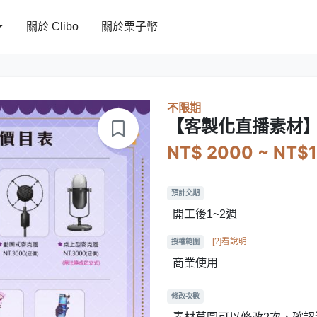
關於 Clibo
關於栗子幣
不限期
【客製化直播素材】
NT$ 2000 ~ NT$
預計交期
開工後1~2週
[?]看說明
授權範圍
商業使用
修改次數