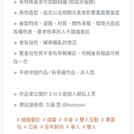
🔹 有特殊要求可加額相議 (如設計服飾)
🔹 角色造型、設定以及相關元素會影響畫面豐富度
🔹 後製特效、濾鏡、材質、顏色漸層、環境光造成
各種色差，要求色準的人不建議委託
🔹 會有溢色、線條雜亂的情況
🔹 驚喜包性質不會有草稿確認，完稿後有錯誤可修
改一次
🔹 不收中国作品 / 有爭議作品，非人型
🔹 作品會公開於ＳＮＳ或個人網站上等
🔹 標註請使用: 久遠.悠 @kuonyuu
繪圖委託
插畫
半身
雙人互動
驚喜
包
日系
全年齡向
單人
雙人