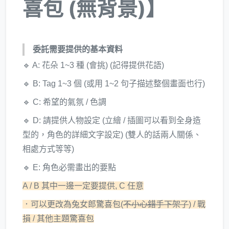
喜包 (無背景)】
委託需要提供的基本資料
🔹 A: 花朵 1~3 種 (會挑) (記得提供花語)
🔹 B: Tag 1~3 個 (或用 1~2 句子描述整個畫面也行)
🔹 C: 希望的氣氛 / 色調
🔹 D: 請提供人物設定 (立繪 / 插圖可以看到全身造
型的，角色的詳細文字設定) (雙人的話兩人關係、
相處方式等等)
🔹 E: 角色必需畫出的要點
A / B 其中一邊一定要提供, C 任意
．可以更改為兔女郎驚喜包(
不小心錯手下架了
) / 戰
損 / 其他主題驚喜包