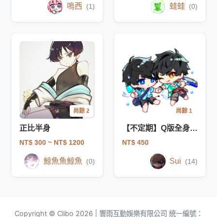
嗚西
蛙蛙
(1)
(0)
尚餘 2
尚餘 1
正比半身
【不定期】Q版全身-簡化ver
NT$ 300
~ NT$ 1200
NT$ 450
鯨魚魚鯨魚
Sui
(0)
(14)
Copyright © Clibo 2026 | 響雨互動娛樂有限公司 統一編號：