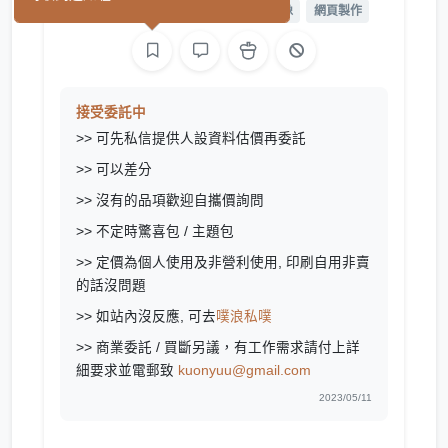
平面設計
繪圖
遊戲製作
影像
網頁製作
接受委託中
>> 可先私信提供人設資料估價再委託
>> 可以差分
>> 沒有的品項歡迎自攜價詢問
>> 不定時驚喜包 / 主題包
>> 定價為個人使用及非營利使用, 印刷自用非賣
的話沒問題
>> 如站內沒反應, 可去
噗浪私噗
>> 商業委託 / 買斷另議，有工作需求請付上詳
細要求並電郵致
kuonyuu@gmail.com
2023/05/11