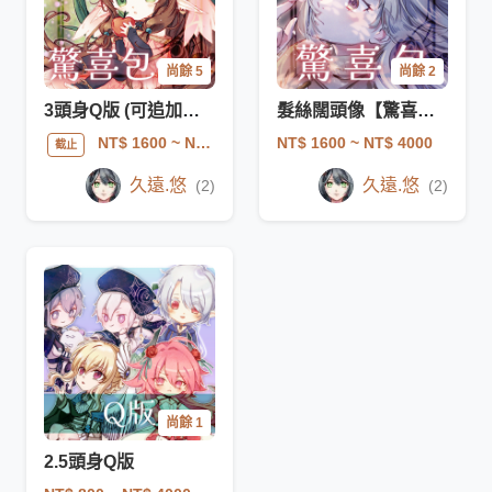
尚餘 5
尚餘 2
3頭身Q版 (可追加動作或表情差分)
髮絲闊頭像【驚喜包】
NT$ 1600
~ NT$ 4000
NT$ 1600
~ NT$ 4000
截止
久遠.悠
久遠.悠
(2)
(2)
尚餘 1
2.5頭身Q版