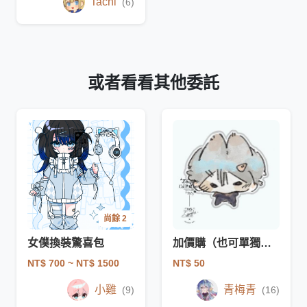
Tachi
(6)
或者看看其他委託
尚餘 2
女僕換裝驚喜包
加價購（也可單獨購買）
NT$ 700
~ NT$ 1500
NT$ 50
小雞
青梅青
(9)
(16)