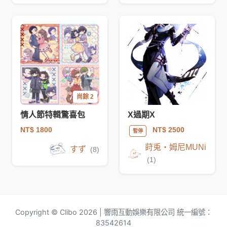
尚餘 2
情人節特輯驚喜包
X過期X
NT$ 1800
NT$ 2500
暫停
莳兎‧姆尼MUNi
すず
(8)
(1)
Copyright © Clibo 2026 | 響雨互動娛樂有限公司 統一編號：
83542614