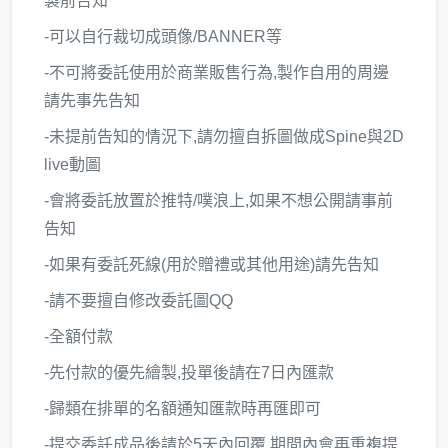
製前告知
-可以自行裁切成頭像/BANNER等
-不可將委託使用於商業販售行為,製作自用的周邊
請先事先告知
-未提前告知的情況下,請勿擅自拆圖做成Spine與2D
live動圖
-會將委託放置於推特/噗浪上,如果不想公開請事前
告知
-如果有委託死線(用於贈禮或其他用途)請先告知
-請不要擅自修改委託圖QQ
-全額付款
-先付款的優先繪製,投單後請在7日內匯款
-歸類在排單的名額通知匯款時再匯即可
-提交委託成品後請於5天內回覆,期間內會再重複提