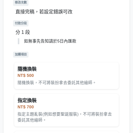
修改次數
直接完稿，若設定錯誤可改
付款分段
分 1 段
如無事先告知請於5日內匯款
加購項目
隨機換裝
NT$ 500
隨機換裝，不可將裝扮拿去委託其他繪師。
指定換裝
NT$ 700
指定主題亂裝(例如想要聖誕服裝)，不可將裝扮拿去
委託其他繪師。