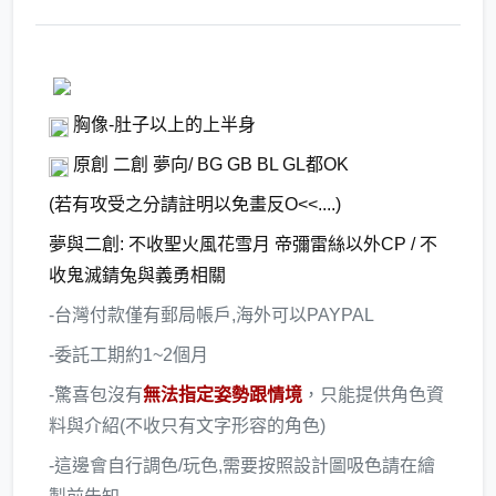
胸像-肚子以上的上半身
原創 二創 夢向/ BG GB BL GL都OK
(若有攻受之分請註明以免畫反O<<....)
夢與二創: 不收聖火風花雪月 帝彌雷絲以外CP / 不
收鬼滅錆兔與義勇相關
-台灣付款僅有郵局帳戶,海外可以PAYPAL
-委託工期約1~2個月
-驚喜包沒有
無法指定姿勢跟情境
，只能提供角色資
料與介紹(不收只有文字形容的角色)
-這邊會自行調色/玩色,需要按照設計圖吸色請在繪