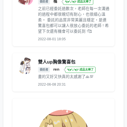
橘
委託者
٩(๑❛ᴗ❛๑)۶ 成品太棒了
之前已經委託過數次，老師在每一次溝通
的過程中都很親切有耐心，也很細心溫
柔。 委託的品質非常美麗且穩定，是連
驚喜包都可以讓人很放心委託的老師 ! 希
望下次還有機會可以委託到 !🥰
2022-08-01 18:05
雙人up胸像驚喜包
ren
委託者
٩(๑❛ᴗ❛๑)۶ 成品太棒了
畫的又好又快真的太感謝了🙏💯
2022-06-08 20:31