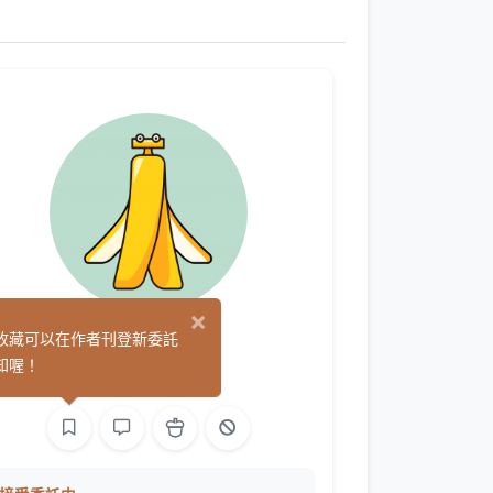
×
FANANA
收藏可以在作者刊登新委託
(0)
知喔！
繪圖