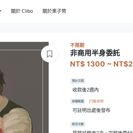
關於 Clibo
關於栗子幣
不限期
非商用半身委託
NT$ 1300 ~ NT$
預計交期
收款後2週內
[?]看說明
授權範圍
可註明出處後發布
修改次數