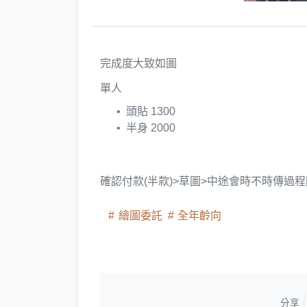
完成度大致如圖
單人
頭貼 1300
半身 2000
確認付款(半款)>草圖>中途會時不時傳過程
繪圖委託
全年齡向
分享