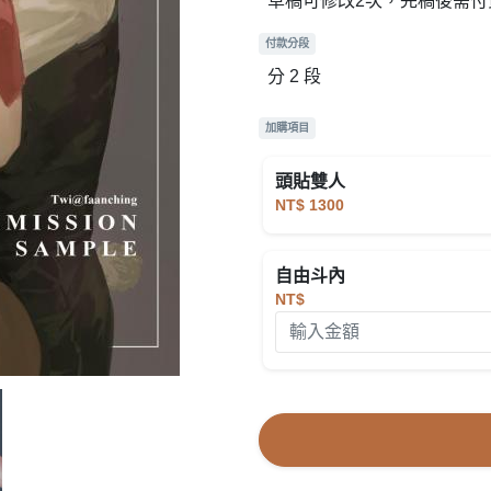
草稿可修改2次，完稿後需付
付款分段
分 2 段
加購項目
頭貼雙人
NT$ 1300
自由斗內
NT$