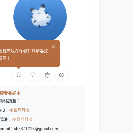
×
夜鶯
收藏可以在作者刊登新委託
(1)
知喔！
繪圖
音樂
文字
接受委託中
聯絡請至：
FB：
夜鶯胖胖炎
噗浪：
夜鶯胖胖炎
email：shk871215@gmail.com