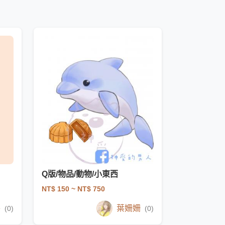
Q版/物品/動物/小東西
NT$ 150
~ NT$ 750
e
葉姍姍
(0)
(0)