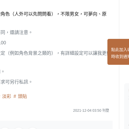
的角色（人外可以先問問看），不限男女，可夢向、原
不同，還請注意。
00
點此加入
設定（例如角色背景之類的），有詳細設定可以讓我更好
時收到通
知。
要求可另行私訊。
淡彩
頭貼
2021-12-04 03:50 刊登