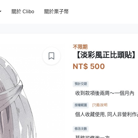
關於 Clibo
關於栗子幣
不限期
【淡彩風正比頭貼
NT$ 500
預計交期
收到款項後兩周～一個月內
[?]看說明
授權範圍
個人收藏使用, 同人非營利作
修改次數