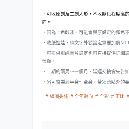
．
可收原創及二創人形，不收獸化程度高
向。
．因為上色較淡，可能會與原設定的顏色
．收紙娃娃，純文字外觀設定需要加價NT.1
．可提供單純圖片設定也可直接提供詳細
發揮。
．工期約兩周～一個月，延遲交稿會先告
．另可繪製到半身～全身，若須頭貼外的
繪圖委託
全年齡向
全彩
正比