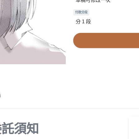
草稿可修改一次
付款分段
分 1 段
委託須知