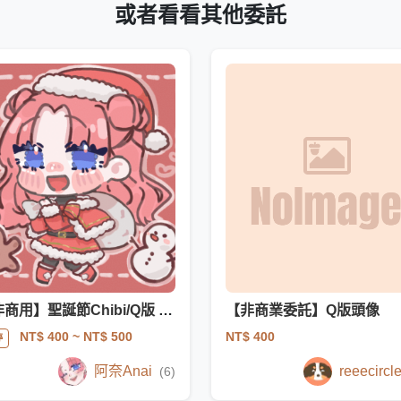
或者看看其他委託
【非商用】聖誕節Chibi/Q版 模板
【非商業委託】Q版頭像
NT$ 400
NT$ 400
~ NT$ 500
停
阿奈Anai
reeecircl
(6)