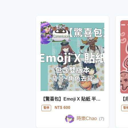
【驚喜包】Emoji X 貼紙 半身正比
NT$ 600
暫停
暫
時樂Chao
(7)