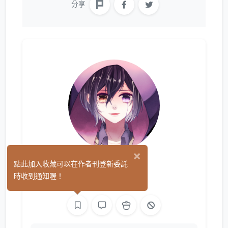
分享
×
雪瑠
點此加入收藏可以在作者刊登新委託
(0)
時收到通知喔！
繪圖