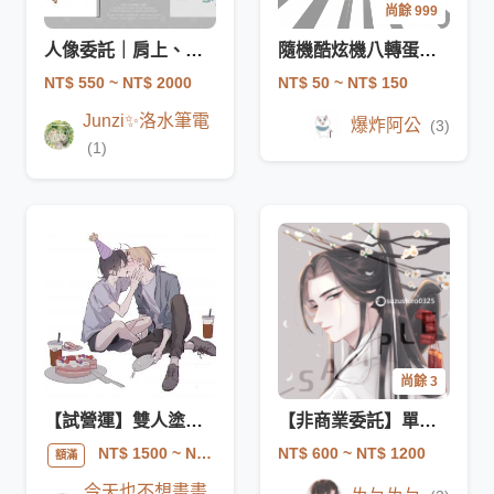
尚餘 999
人像委託｜肩上、半身、全身立繪
隨機酷炫機八轉蛋頭像
NT$ 550
~ NT$ 2000
NT$ 50
~ NT$ 150
Junzi✨洛水筆電
爆炸阿公
(3)
(1)
尚餘 3
【試營運】雙人塗鴉驚喜包
【非商業委託】單人彩色頭像
NT$ 600
~ NT$ 1200
NT$ 1500
~ NT$ 2500
額滿
今天也不想畫畫