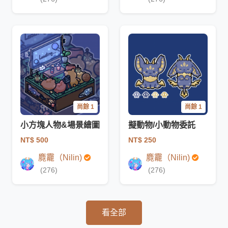
尚餘 1
尚餘 1
小方塊人物&場景繪圖
擬動物/小動物委託
NT$ 500
NT$ 250
麑龗（Nilin)
麑龗（Nilin)
(276)
(276)
看全部