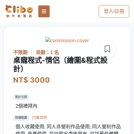
登入/註冊
不限期
|
尚餘：1 名
桌寵程式-情侶（繪圖&程式設
計）
NT$ 3000
預計交期
2個禮拜內
[?]看說明
授權範圍
個人收藏使用, 同人非營利作品使用, 同人營利作品
使用, 商業使用, 可註明出處後發布, 可談著作權轉