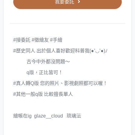
我要委託
#接委託 #徵繪友 #手繪
#歷史同人 出於個人喜好歡迎科普我(●’◡’●)ﾉ
古今中外都沒問題～
q版，正比皆可！
#真人轉Q版 您的照片、影視劇照都可以喔！
#其他一般q版 比較擅長單人
繪帳在ig glaze__cloud 琉璃沄