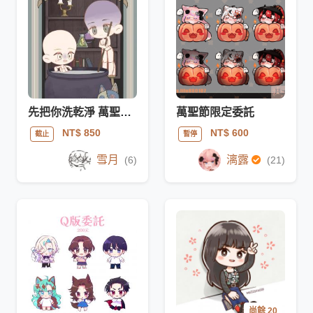
先把你洗乾淨 萬聖節動圖模板
萬聖節限定委託
NT$ 850
NT$ 600
截止
暫停
雪月
漓露
(6)
(21)
尚餘 20