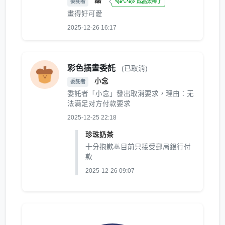
磊
委託者
٩(๑❛ᴗ❛๑)۶ 成品太棒了
畫得好可愛
2025-12-26 16:17
彩色插畫委託
(已取消)
小念
委託者
委託者「小念」發出取消要求，理由：无
法满足对方付款要求
2025-12-25 22:18
珍珠奶茶
十分抱歉🙇目前只接受郵局銀行付
款
2025-12-26 09:07