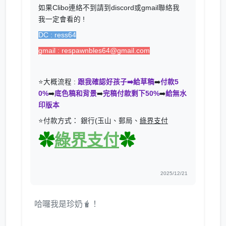
如果Clibo連絡不到請到discord或gmail聯絡我
我一定會看的 !
DC : ress64
gmail : respawnbles64@gmail.com
⭐大概流程 :
跟我確認好孩子➡️給草稿
➡️
付款5
0%
➡️
底色稿和背景
➡️
完稿付款剩下50%
➡️
給無水
印版本
⭐付款方式： 銀行(玉山、郵局、
綠界支付
✿
綠界支付
✿
2025/12/21
哈囉我是珍奶🧋！