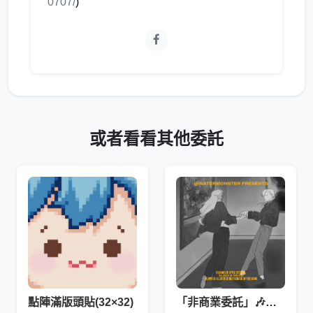
0707/
)
或者看看其他委託
點陣滿版頭貼(32×32)
「非商業委託」🎶歌曲繪驚喜包🎶