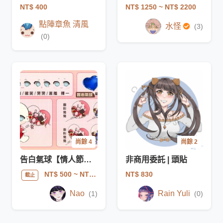
NT$ 400
NT$ 1250
~ NT$ 2200
點陣章魚 清風
水怪
(3)
(0)
尚餘 4
尚餘 2
告白氣球【情人節限定模板】
非商用委託 | 頭貼
NT$ 830
NT$ 500
~ NT$ 600
截止
Nao
Rain Yuli
(1)
(0)