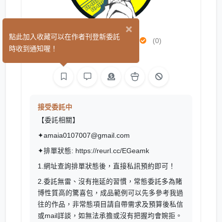
×
Amaia 阿米亞
點此加入收藏可以在作者刊登新委託
(0)
時收到通知喔！
平面設計
繪圖
接受委託中
【委託相關】
✦amaia0107007@gmail.com
✦排單狀態:
https://reurl.cc/EGeamk
1.網址查詢排單狀態後，直接私訊預約即可！
2.委託無雷、沒有拖延的習慣，常態委託多為賭
博性質高的驚喜包，成品範例可以先多參考我過
往的作品，非常態項目請自帶需求及預算後私信
或mail詳談，如無法承擔或沒有把握均會婉拒。