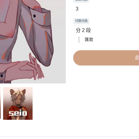
3
付款分段
分 2 段
匯款