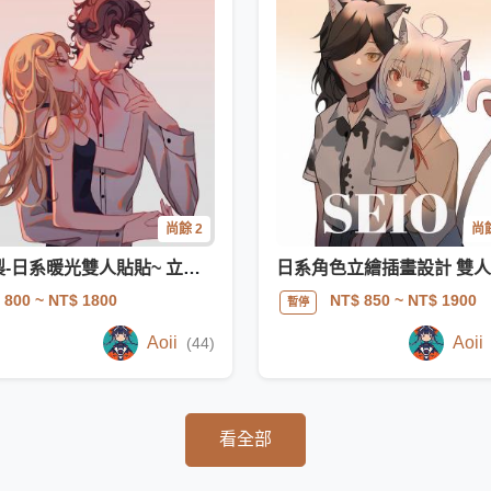
尚餘 2
尚餘
複製-日系暖光雙人貼貼~ 立繪 半身 角色設計等
 800
~ NT$ 1800
NT$ 850
~ NT$ 1900
暫停
Aoii
Aoii
(44)
看全部