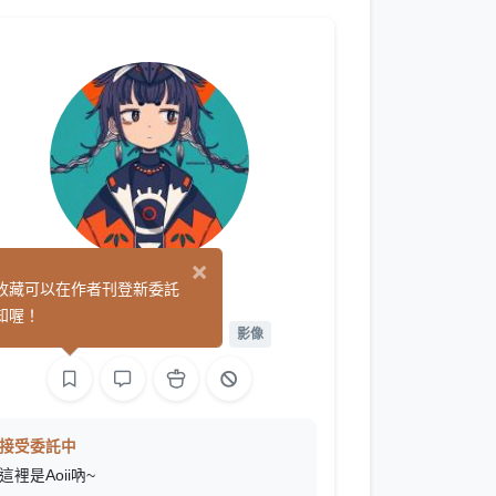
×
Aoii
收藏可以在作者刊登新委託
(44)
知喔！
平面設計
繪圖
遊戲製作
影像
接受委託中
這裡是Aoii吶~