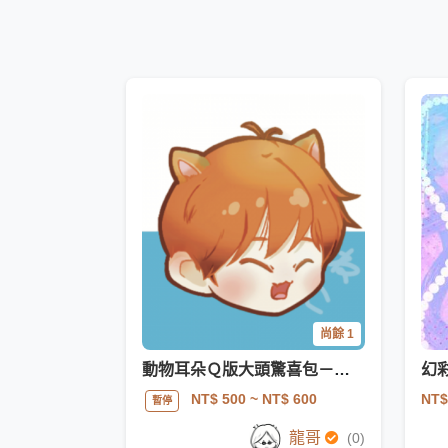
尚餘 1
動物耳朵Ｑ版大頭驚喜包－只有頭
幻
NT$
NT$ 500
~ NT$ 600
暫停
龍哥
(0)