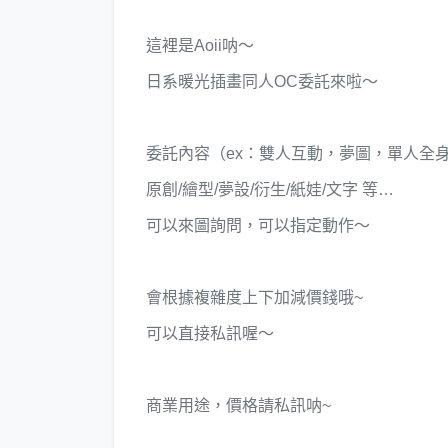
這裡是Aoii呐～
日系暖光插畫同人OC委託來啦～
委託內容（ex：雙人互動，夢圖，單人全
原創/繪型/夢設/衍生/紙娃/文字 等…
可以來圖詢問，可以指定動作～
會根據複雜度上下加減價錢哦~
可以直接私訊喔～
商業用途，價格請私訊呐~