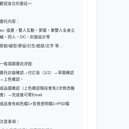
歡迎各位的委託～
委托内容：
ex: 插畫，雙人互動，夢圖，單雙人全身立
繪，同人，OC，封面設計等
原創/繪型/夢設/衍生/紙娃/文字 等…
一般插圖委託流程:
委托討論確認→付訂金（1/2）→草圖確認
→上色確認，
成品圖確認（上色確認階段會有2次修改機
會）→完成後可寄Email
成品會有純色檔1+背景透明檔1+PSD檔
注意事項：