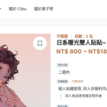
關於 Clibo
關於栗子幣
不限期
|
尚餘：2 名
日系暖光雙人貼貼~ 
NT$ 800 ~ NT$1
預計交期
二週內
[?]看說明
授權範圍
個人收藏使用, 同人非營利
同人商品使用需註明作者
修改次數