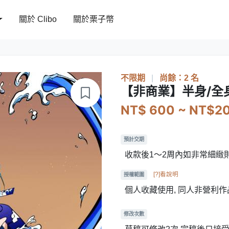
關於 Clibo
關於栗子幣
不限期
|
尚餘：2 名
【非商業】半身/全
NT$ 600 ~ NT$2
預計交期
收款後1～2周內如非常細緻則
[?]看說明
授權範圍
個人收藏使用, 同人非營利作
修改次數