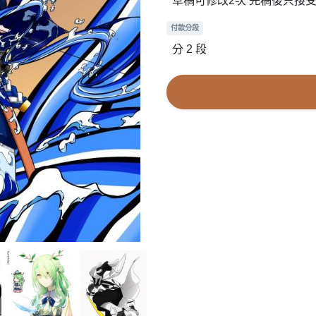
草稿可修改2次 完稿後只接
付款分段
分 2 段