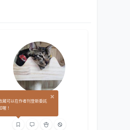
×
Altruist
收藏可以在作者刊登新委託
(0)
知喔！
繪圖