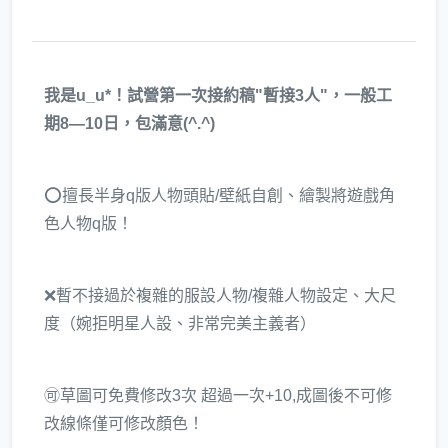
我是u_u*！試營第一次接約稿"暫接3人"，一般工
期8—10日，包滿意(^.^)
⭕️擅長半身q版人物頭貼/壁紙自創、繪製將遊戲角
色人物q版！
❌暫不接過於複雜的服設人物/複雜人物設定、大尺
度（婉拒明星人設、非常完美主義者）
🉑草圖可免費修改3次 超過一次+10,成圖後不可修
改線條僅可修改顏色！