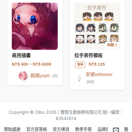
尚餘 1
商用插畫
拉手表符模板
NT$ 400
~ NT$ 6000
NT$ 135
暫停
安娜wktwww
楓楓yopo
(0)
(64)
Copyright © Clibo 2026 | 響雨互動娛樂有限公司 統一編號：
83542614
贊助感謝
官方部落格
官方噗浪
教學手冊
品牌資源
服務