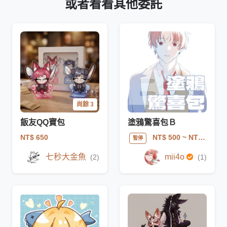
或者看看其他委託
尚餘 3
飯友QQ寶包
塗鴉驚喜包Ｂ
NT$ 650
NT$ 500
~ NT$ 1700
暫停
七秒大金魚
mii4o
(2)
(1)