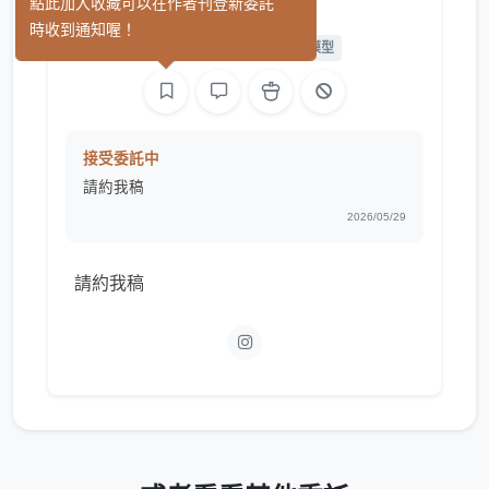
LittleHS
點此加入收藏可以在作者刊登新委託
(0)
時收到通知喔！
繪圖
遊戲製作
L2D 模型
接受委託中
請約我稿
2026/05/29
請約我稿