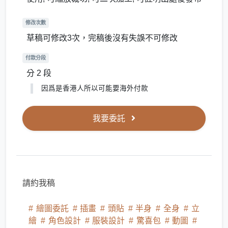
修改次數
草稿可修改3次，完稿後沒有失誤不可修改
付款分段
分 2 段
因爲是香港人所以可能要海外付款
我要委託
請約我稿
繪圖委託
插畫
頭貼
半身
全身
立
繪
角色設計
服裝設計
驚喜包
動圖