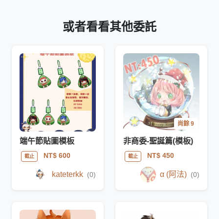
或者看看其他委託
尚餘 9
端午節貼圖模板
非商委-聖誕篇(模板)
NT$ 600
NT$ 450
截止
截止
kateterkk
α (阿法)
(0)
(0)