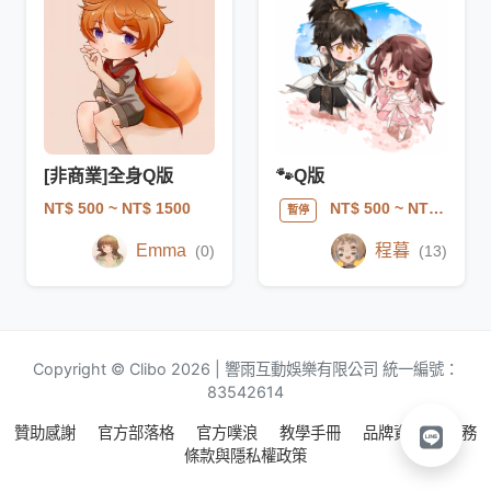
[非商業]全身Q版
🐾Q版
NT$ 500
~ NT$ 1500
NT$ 500
~ NT$ 3500
暫停
Emma
程暮
(0)
(13)
Copyright © Clibo 2026 | 響雨互動娛樂有限公司 統一編號：
83542614
贊助感謝
官方部落格
官方噗浪
教學手冊
品牌資源
服務
條款與隱私權政策