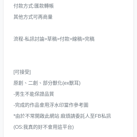
付款方式:匯款轉帳
其他方式可再商量
流程-私訊討論>草稿>付款>線稿>完稿
[可接受]
原創、二創、部分獸化(ex獸耳)
-男生不能保證品質
-完成的作品會用浮水印當作參考圖
*由於不常開啟此網站 麻煩請委託人至FB私訊
(OS:我真的好不會用這平台)