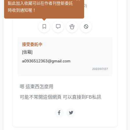
一千零一夜
點此加入收藏可以在作者刊登新委託
(0)
時收到通知喔！
繪圖
接受委託中
[信箱]
a0936512363@gmail.com
2022/07/27
嗯 這東西怎麼用
可能不常開這個網頁 可以直接到FB私訊