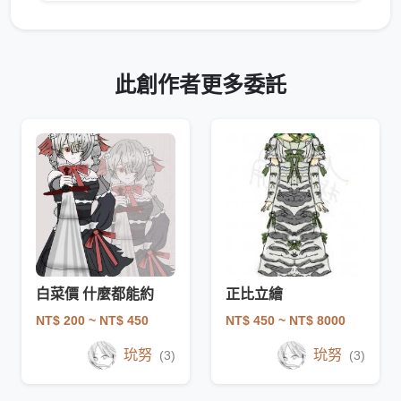
此創作者更多委託
白菜價 什麼都能約
正比立繪
NT$ 200
~ NT$ 450
NT$ 450
~ NT$ 8000
玧努
玧努
(3)
(3)