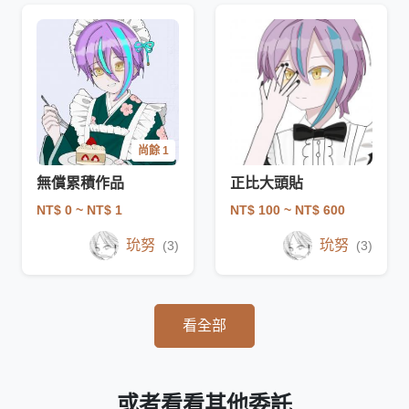
尚餘 1
無償累積作品
正比大頭貼
NT$ 0
~ NT$ 1
NT$ 100
~ NT$ 600
玧努
玧努
(3)
(3)
看全部
或者看看其他委託