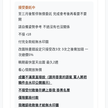
接受委託中
至三月後暫停無償委託 完成會考後再看要不要
開
請自備姿勢參考 不過沒有也沒關係
不接 r18
付完全款給無水印圖
改圖除畫錯設定只接受改3次 3次之後需加錢 一
次總價5%
稿期最快當天出圖 最久2週
看心情開放無償
成圖不滿意直接說（請用善意的語氣 罵人將把
稿件去水印公開展示）
不接受付款後在網上掛我 掛黑名單
僅限郵局付款
我確認收款後才給無水印圖