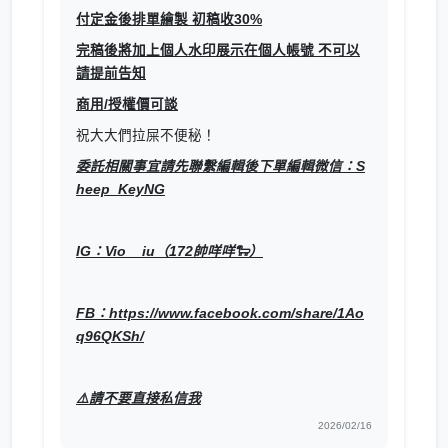
付定金後排單繪製 初稿收30%
完稿後將加上個人水印展示在個人帳號 不可以
請提前告知
商用/授權價可談
祝大大們拉屎不便秘！
委託相關事宜請先聯繫編輯後下單編輯微信：S
heep_KeyNG
IG：Vio__iu（172帥咩咩🐑）
FB：https://www.facebook.com/share/1Ao
q96QKSh/
⚠️請不要直接私信我
2026/02/16