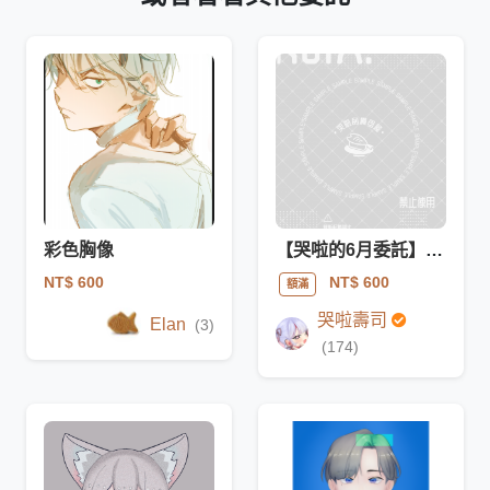
彩色胸像
【哭啦的6月委託】簡單背景大頭
NT$ 600
NT$ 600
額滿
哭啦壽司
Elan
(3)
(174)