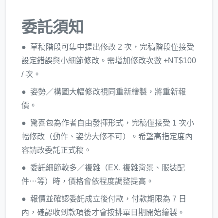
委託須知
● 草稿階段可集中提出修改 2 次，完稿階段僅接受
設定錯誤與小細節修改。需增加修改次數 +NT$100
/ 次。
● 姿勢／構圖大幅修改視同重新繪製，將重新報
價。
● 驚喜包為作者自由發揮形式，完稿僅接受 1 次小
幅修改（動作、姿勢大修不可）。希望高指定度內
容請改委託正式稿。
● 委託細節較多／複雜（EX. 複雜背景、服裝配
件⋯等）時，價格會依程度調整提高。
● 報價並確認委託成立後付款，付款期限為 7 日
內，確認收到款項後才會按排單日期開始繪製。