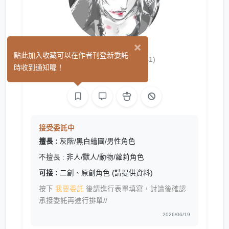
×
Uzuki Bou
點此加入收藏可以在作者刊登新委託
(41)
時收到通知喔！
繪圖
接受委託中
擅長 :
灰階/黑白繪圖/男性角色
不擅長 : 非人/獸人/動物/蘿莉角色
可接 :
二創、原創角色 (請提供資料)
按下
我要委託
後請進行表單填寫，討論後確認
承接委託再進行排單//
2026/06/19