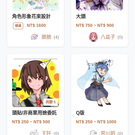
角色形象花束設計
大頭
NT$ 750
~ NT$ 900
NT$ 1600
額滿
臉臉
八盆子
(4)
(0)
尚餘 5
頭貼/非商業用途委託
Q版
NT$ 250
~ NT$ 500
NT$ 250
~ NT$ 1000
王阡
宮川玥
(0)
(0)