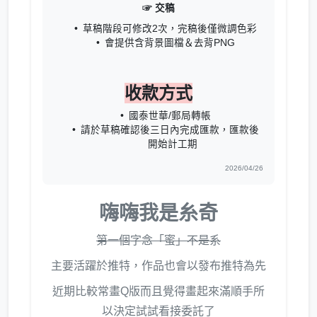
☞ 交稿
草稿階段可修改2次，完稿後僅微調色彩
會提供含背景圖檔＆去背PNG
收款方式
國泰世華/郵局轉帳
請於草稿確認後三日內完成匯款，匯款後
開始計工期
2026/04/26
嗨嗨我是糸奇
第一個字念「蜜」不是系
主要活躍於推特，作品也會以發布推特為先
近期比較常畫Q版而且覺得畫起來滿順手所
以決定試試看接委託了