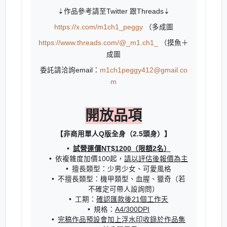
⇣作品參考請至Twitter 跟Threads⇣
https://x.com/m1ch1_peggy
（多成圖
https://www.threads.com/@_m1.ch1_
（摸魚＋
成圖
委託請洽詢email：
m1ch1peggy412@gmail.co
m
開放品項
【非商用單人Q版全身（2.5頭身）】
試營運價NT$1200（限額2名）
依複雜度加價100起，
請以評估後報價為主
擅長類型：少男少女、可愛風格
不擅長類型：機甲類型、血腥、獵奇（若
不確定可帶人設詢問）
工期：
確認匯款後21個工作天
規格：
A4/300DPI
完稿作品預設會加上浮水印收錄於作品集