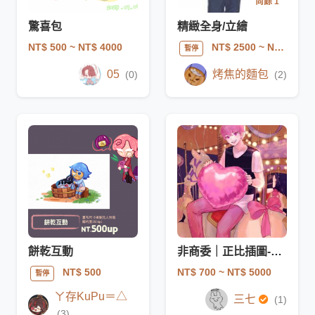
尚餘 1
驚喜包
精緻全身/立繪
NT$ 500
~ NT$ 4000
NT$ 2500
~ NT$ 3500
暫停
05
烤焦的麵包
(0)
(2)
餅乾互動
非商委｜正比插圖-大頭/半身/全身
NT$ 700
~ NT$ 5000
NT$ 500
暫停
ㄚ存KuPu＝△
三七
(1)
(3)