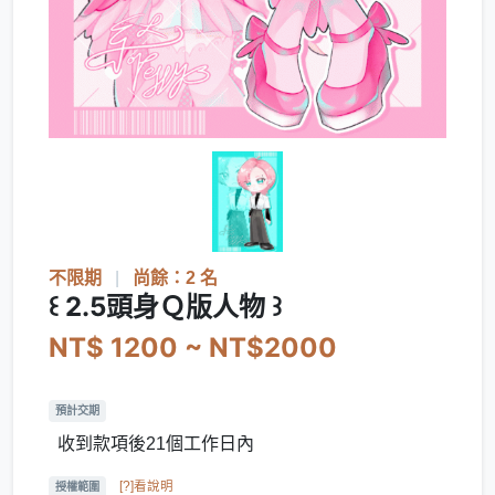
不限期
|
尚餘：2 名
꒰ 2.5頭身Ｑ版人物 ꒱
NT$ 1200 ~ NT$2000
預計交期
收到款項後21個工作日內
[?]看說明
授權範圍