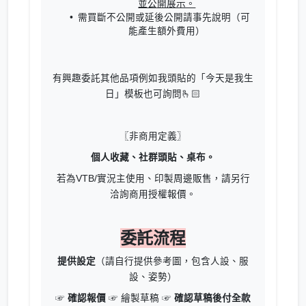
並公開展示。
需買斷不公開或延後公開請事先說明（可
能產生額外費用）
有興趣委託其他品項例如我頭貼的「今天是我生
日」模板也可詢問🫰🏻
〖非商用定義〗
個人收藏、社群頭貼、桌布。
若為VTB/實況主使用、印製周邊販售，請另行
洽詢商用授權報價。
委託流程
提供設定
（請自行提供參考圖，包含人設、服
設、姿勢）
☞
確認報價
☞ 繪製草稿 ☞
確認草稿後付全款