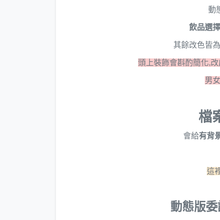
動態
飲品選
其餘改色皆
頭上裝飾會斟酌簡化,改
男女
檔
會給
有背
這
動態版委