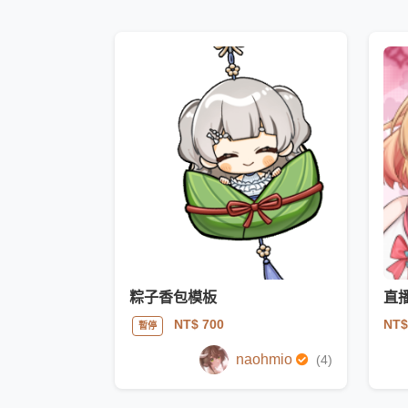
粽子香包模板
直
NT$
NT$ 700
暫停
naohmio
(4)