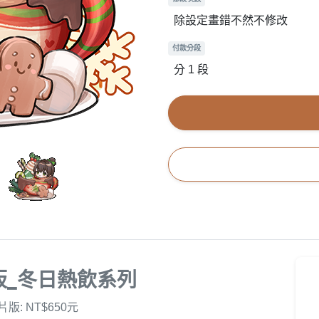
除設定畫錯不然不修改
付款分段
分 1 段
板_冬日熱飲系列
片版: NT$650元