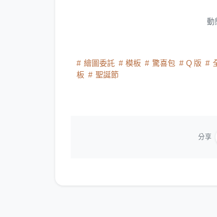
動
繪圖委託
模板
驚喜包
Q 版
板
聖誕節
分享