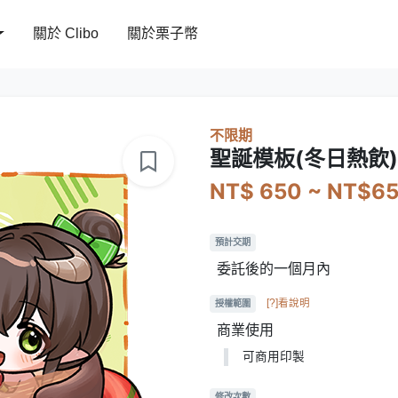
關於 Clibo
關於栗子幣
不限期
聖誕模板(冬日熱飲)
NT$ 650 ~ NT$6
預計交期
委託後的一個月內
[?]看說明
授權範圍
商業使用
可商用印製
修改次數