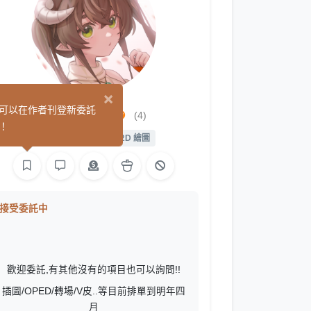
×
naohmio
可以在作者刊登新委託
(4)
！
繪圖
遊戲製作
L2D 繪圖
接受委託中
歡迎委託,有其他沒有的項目也可以詢問!!
插圖/OPED/轉場/V皮..等目前排單到明年四
月