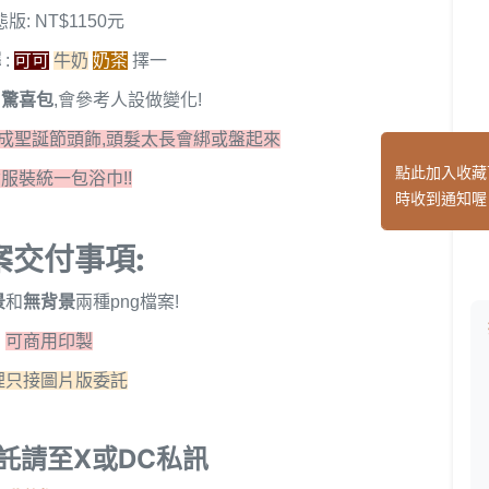
版: NT$1150元
擇
:
可可
牛奶
奶茶
擇一
為
驚喜包
,會參考人設做變化!
成聖誕節頭飾,頭髮太長會綁或盤起來
點此加入收藏
服裝統一包浴巾!!
時收到通知喔
案交付事項:
景
和
無背景
兩種png檔案!
可商用印製
裡只接圖片版委託
託請至X或DC私訊