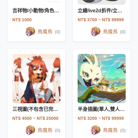
吉祥物/小動物/角色設計
立繪/ive2d拆件/立繪設計/人物設計
NT$ 1000
NT$ 3700
~ NT$ 99999
鳥魔鳥
鳥魔鳥
(0)
(0)
三視圖(不包含已完稿的左側立繪)
半身插圖(單人,雙人以上或加背景
NT$ 4500
~ NT$ 25000
NT$ 3200
~ NT$ 99999
鳥魔鳥
鳥魔鳥
(0)
(0)