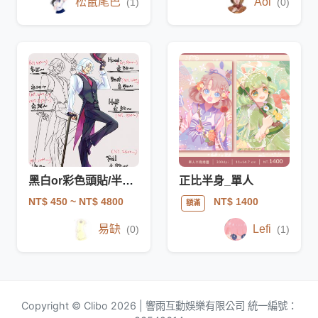
松鼠尾巴
Aoi
(1)
(0)
黑白or彩色頭貼/半身/立繪
正比半身_單人
NT$ 450
~ NT$ 4800
NT$ 1400
額滿
易缺
Lefi
(0)
(1)
Copyright © Clibo 2026 | 響雨互動娛樂有限公司 統一編號：