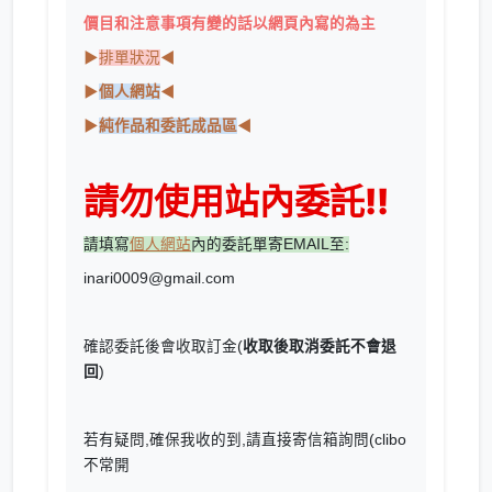
價目和注意事項有變的話以網頁內寫的為主
▶
排單狀況
◀
▶
個人網站
◀
▶
純作品和委託成品區
◀
請勿使用站內委託!!
請填寫
個人網站
內的委託單寄EMAIL至:
inari0009@gmail.com
確認委託後會收取訂金(
收取後取消委託不會退
回
)
若有疑問,確保我收的到,請直接寄信箱詢問(clibo
不常開