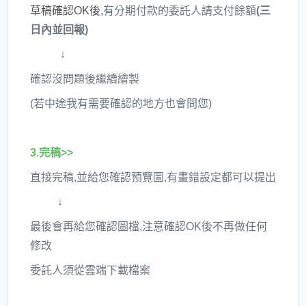
草稿確認OK後,
有分期付款的委託人請支付餘額
(三
日內並回報)
↓​
確認沒問題後繼續繪製
(若中途我有需要確認的地方也會問您)
3.完稿>>
​直接完稿,並給您確認預覽圖,有畫錯設定都可以提出
↓
最後會再給您確認圖檔,注意確認OK後不再做任何
修改
委託人須從雲端下載檔案