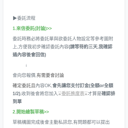
▶委託流程
1.來信委託(討論)>>
委託時務必將委託單與欲委託人物設定等參考圖附
上,方便我初步確認委託內容
(請等待約三天,我確認
過內容後會回信)
↓​
會向您報價,
有需要會討論
確定委託且
內容OK,
會先讓您支付訂金(全額or全額
1/2)
,收到後會將您加入
⌛
委託進度表
⌛
才算是
確認排
到單
2.開始繪製草稿>>
草稿構圖完成後會主動私訊您,有問題都可以提出