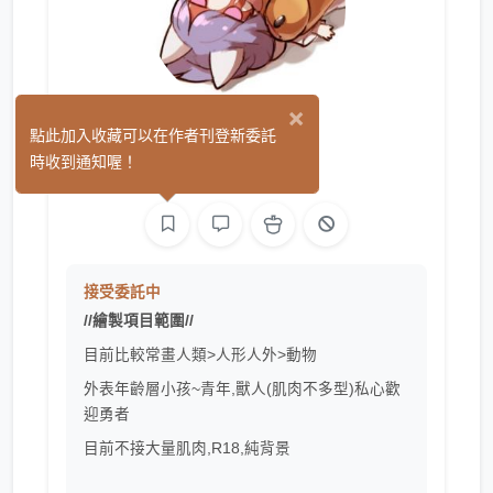
×
鳥魔鳥
點此加入收藏可以在作者刊登新委託
(0)
時收到通知喔！
繪圖
L2D 繪圖
接受委託中
//繪製項目範圍//
目前比較常畫人類>人形人外>動物
外表年齡層小孩~青年,獸人(肌肉不多型)私心歡
迎勇者
目前不接大量肌肉,R18,純背景