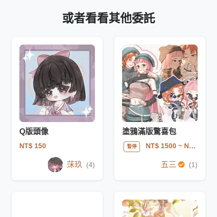
或者看看其他委託
Q版頭像
塗鴉滿版驚喜包
NT$ 150
NT$ 1500
~ NT$ 3500
暫停
莯玖
五三
(4)
(1)