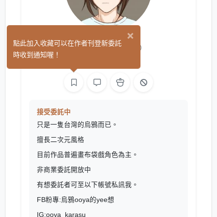
×
烏鴉ooya
點此加入收藏可以在作者刊登新委託
(0)
時收到通知喔！
繪圖
接受委託中
只是一隻台灣的烏鴉而已。
擅長二次元風格
目前作品普遍畫布袋戲角色為主。
非商業委託開放中
有想委託者可至以下帳號私訊我。
FB粉專:烏鴉ooya的yee想
IG:ooya_karasu