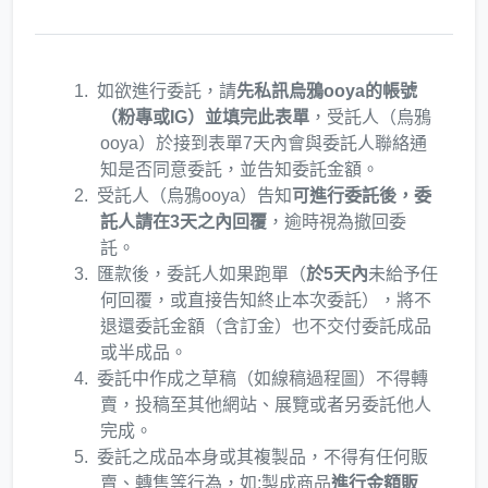
如欲進行委託，請
先私訊烏鴉ooya的帳號
（粉專或IG）並填完此表單
，受託人（烏鴉
ooya）於接到表單7天內會與委託人聯絡通
知是否同意委託，並告知委託金額。
受託人（烏鴉ooya）告知
可進行委託後，委
託人請在3天之內回覆
，逾時視為撤回委
託。
匯款後，委託人如果跑單（
於5天內
未給予任
何回覆，或直接告知終止本次委託），將不
退還委託金額（含訂金）也不交付委託成品
或半成品。
委託中作成之草稿（如線稿過程圖）不得轉
賣，投稿至其他網站、展覽或者另委託他人
完成。
委託之成品本身或其複製品，不得有任何販
賣、轉售等行為，如:製成商品
進行金額販