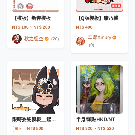
【模板】新春模板
【Q版模板】康乃馨
NT$ 100
~ NT$ 200
NT$ 400
辛娜Xinury
秋之楓空
(20)
(0)
限時委託模板__緩衝中……
半身/頭貼HKD/NT
NT$ 320
~ NT$ 520
NT$ 800
截止