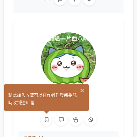
×
曹爽德
點此加入收藏可以在作者刊登新委託
(18)
時收到通知喔！
繪圖