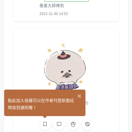
像素大師棒豹
2021-11-30 14:52
×
筱崎かおる
點此加入收藏可以在作者刊登新委託
(8)
時收到通知喔！
繪圖