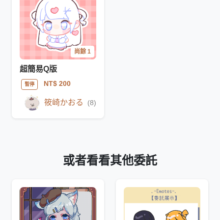
尚餘 1
超簡易Q版
NT$ 200
暫停
筱崎かおる
(8)
或者看看其他委託