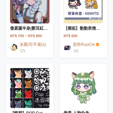
像素圖半身(獸耳紅茶館-仿官)
【模板】動動表情符號-振筆疾書
NT$ 700
~ NT$ 800
NT$ 600
冰葉(可不渴以)
若祈RuoChi
(7)
(1)