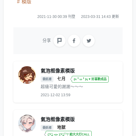
模版
2021-11-30 00:39 刊登
2023-03-31 14:43 更新
分享
氣泡框像素模版
七月
委託者
(n╹ω╹)η ♥ 好喜歡成品
超級可愛的謝謝～～～
2021-12-02 13:59
氣泡框像素模版
地獄
委託者
(੭ु ›ω‹ )੭ु⁾⁾♡ 給大大打CALL