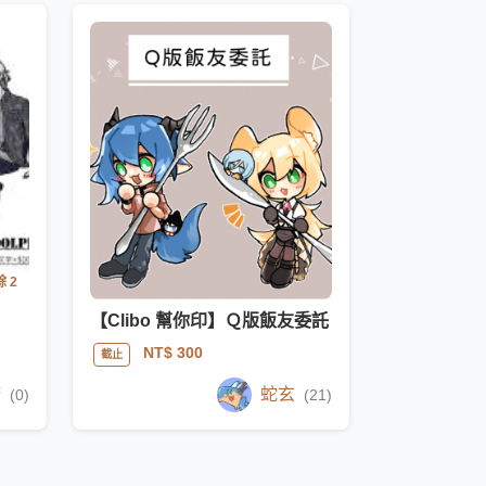
 2
【Clibo 幫你印】Ｑ版飯友委託
NT$ 300
截止
諾
蛇玄
(0)
(21)