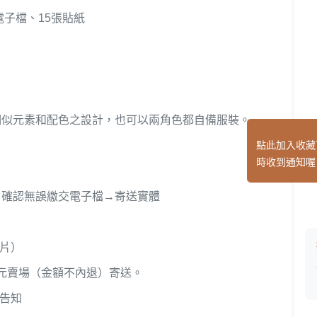
電子檔、15張貼紙
相似元素和配色之設計，也可以兩角色都自備服裝。
點此加入收藏
時收到通知喔
→確認無誤繳交電子檔→寄送實體
照片）
0元賣場（金額不內退）寄送。
外告知