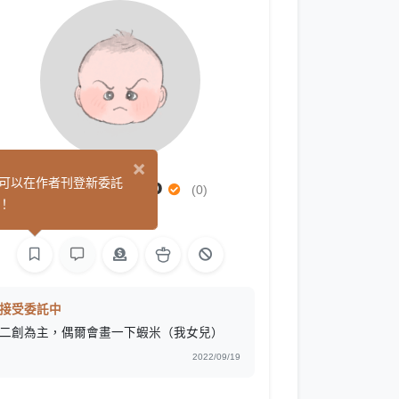
×
吸吸蟲/chiao
可以在作者刊登新委託
(0)
！
繪圖
接受委託中
二創為主，偶爾會畫一下蝦米（我女兒）
2022/09/19