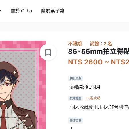
關於 Clibo
關於栗子幣
不限期
|
尚餘：2 名
86*56mm拍立得
NT$ 2600 ~ NT$
預計交期
約收款後1個月
[?]看說明
授權範圍
個人收藏使用, 同人非營利作
修改次數