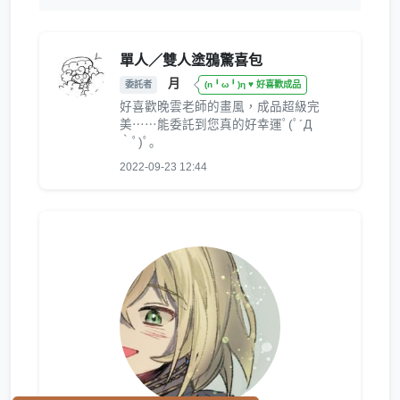
單人／雙人塗鴉驚喜包
月
委託者
(n╹ω╹)η ♥ 好喜歡成品
好喜歡晚雲老師的畫風，成品超級完
美⋯⋯能委託到您真的好幸運ﾟ(ﾟ´Д
｀ﾟ)ﾟ｡
2022-09-23 12:44