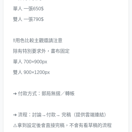
單人 一張650$
雙人 一張790$
‼️用色比較主觀還請注意
除有特別要求外，畫布固定
單人 700×900px
雙人 900×1200px
➔ 付款方式：郵局無摺／轉帳
➔ 流程：討論→付款→ 完稿（提供雲端連結）
⚠️拿到設定後會直接完稿，不會有看草稿的流程