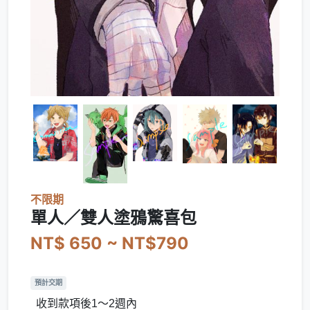
不限期
單人／雙人塗鴉驚喜包
NT$ 650 ~ NT$790
預計交期
收到款項後1～2週內