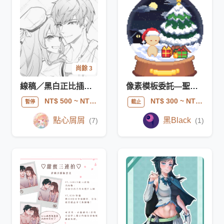
尚餘 3
線稿／黑白正比插畫 ✎ 一般委託
像素模板委託—聖誕雪景球
NT$ 500
~ NT$ 2000
NT$ 300
~ NT$ 400
暫停
截止
點心屑屑
黑Black
(7)
(1)