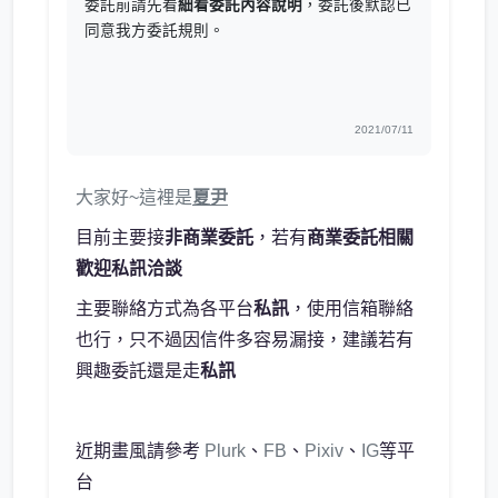
委託前請先看
細看委託內容說明
，委託後默認已
同意我方委託規則。
2021/07/11
大家好~這裡是
夏尹
目前主要接
非商業委託
，若有
商業委託相關
歡迎私訊洽談
主要聯絡方式為各平台
私訊
，使用信箱聯絡
也行，只不過因信件多容易漏接，建議若有
興趣委託還是走
私訊
近期畫風請參考
Plurk
、
FB
、
Pixiv
、
IG
等平
台