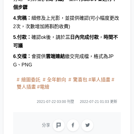
個步驟
4.完稿：
細修及上光影，並提供確認(可小幅度更改
2次，次數增加將斟酌收費)
5.付款：
確認ok後，請於
三日內完成付款
，
時間不
可議
6.交檔：
會提供
雲端連結
繳交完成檔，格式為JP
G、PNG
繪圖委託
全年齡向
驚喜包 #單人插畫 #
雙人插畫 #電繪
2021-07-22 03:00 刊登
2022-07-21 01:03 更新
分享