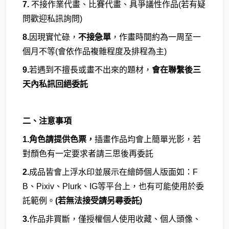
7.
不接作業代畫、比賽代畫、具爭議性作品(若有疑
問歡迎私訊詢問)
8.
因現實忙碌，
不接急單
，作畫時間約為一周至一
個月不等(會依作品複雜程度及排程為主)
9.
若遇到不擅長或畫不出來的題材，
會在聯繫後三
天內私訊回絕委託
二、注意事項
1.角色請提供色票，
插畫作品均會上簡單光影，若
對顏色有一定要求者請三思後再委託
2.
成品皆會上浮水印並展示在繪師個人版面如：F
B、Pixiv、Plurk、IG等平台上，也有可能使用於委
託範例。
(若無法接受請另尋委託)
3.
作品非買斷，僅授權個人使用收藏、個人頭像、