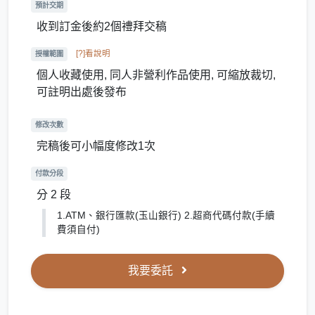
預計交期
收到訂金後約2個禮拜交稿
[?]看說明
授權範圍
個人收藏使用, 同人非營利作品使用, 可縮放裁切,
可註明出處後發布
修改次數
完稿後可小幅度修改1次
付款分段
分 2 段
1.ATM、銀行匯款(玉山銀行) 2.超商代碼付款(手續
費須自付)
我要委託