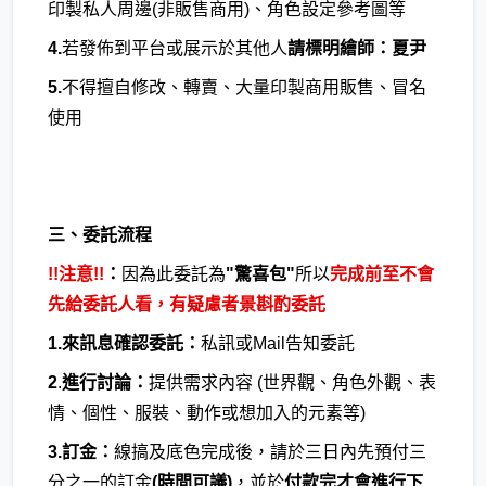
印製私人周邊(非販售商用)、角色設定參考圖等
4.
若發佈到平台或展示於其他人
請標明繪師：夏尹
5.
不得擅自修改、轉賣、大量印製商用販售、冒名
使用
三、委託流程
!!注意!!
：
因為此委託為
"驚喜包"
所以
完成前
至
不會
先給委託人看，有疑慮者景斟酌委託
1.來訊息確認委託：
私訊或Mail告知委託
2
.
進行討論：
提供需求內容 (世界觀、角色外觀、表
情、個性、服裝、動作或想加入的元素等)
3.訂金：
線搞及底色完成後，請於三日內先預付三
分之一的訂金
(時間可議)
，並於
付款完才會進行下