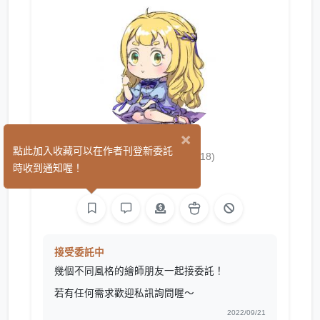
×
魚鮮繪社
點此加入收藏可以在作者刊登新委託
(18)
時收到通知喔！
繪圖
接受委託中
幾個不同風格的繪師朋友一起接委託！
若有任何需求歡迎私訊詢問喔～
2022/09/21