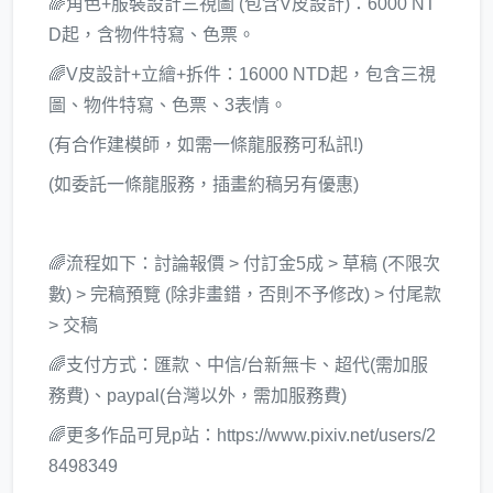
🌈角色+服裝設計三視圖 (包含V皮設計)：6000 NT
D起，含物件特寫、色票。
🌈V皮設計+立繪+拆件：16000 NTD起，包含三視
圖、物件特寫、色票、3表情。
(有合作建模師，如需一條龍服務可私訊!)
(如委託一條龍服務，插畫約稿另有優惠)
🌈流程如下：討論報價 > 付訂金5成 > 草稿 (不限次
數) > 完稿預覽 (除非畫錯，否則不予修改) > 付尾款
> 交稿
🌈支付方式：匯款、中信/台新無卡、超代(需加服
務費)、paypal(台灣以外，需加服務費)
🌈更多作品可見p站：https://www.pixiv.net/users/2
8498349