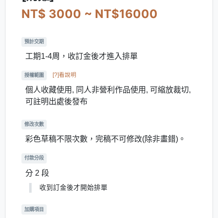
NT$ 3000 ~ NT$16000
預計交期
工期1-4周，收訂金後才進入排單
[?]看說明
授權範圍
個人收藏使用, 同人非營利作品使用, 可縮放裁切,
可註明出處後發布
修改次數
彩色草稿不限次數，完稿不可修改(除非畫錯)。
付款分段
分 2 段
收到訂金後才開始排單
加購項目