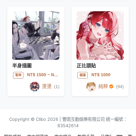
半身插圖
正比頭貼
NT$ 1500
~ NT$ 5000
NT$ 1000
暫停
額滿
燙燙
純粹
(1)
(94)
Copyright © Clibo 2026 | 響雨互動娛樂有限公司 統一編號：
83542614