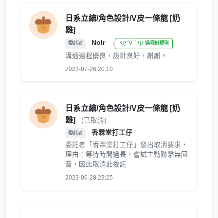
日系立繪/角色設計/V皮一條龍 [奶
雞]
NoIr
委託者
ヾ(*´∀｀*)ﾉ 過程好順利
溝通過程優良，設計良好，謝謝。
2023-07-26 20:10
日系立繪/角色設計/V皮一條龍 [奶
雞]
(已取消)
香霖堂打工仔
委託者
委託者「香霖堂打工仔」發出取消要求，
理由：等待時間過長，嘗試主動聯繫無回
音，因此取消此委託
2023-06-28 23:25