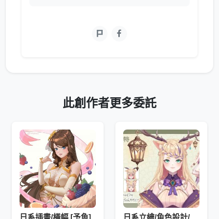
此創作者更多委託
日系插畫/橫幅 [予魚]
日系立繪/角色設計/V皮一條龍 [予魚]