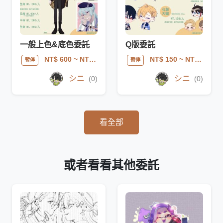
一般上色&底色委託
Q版委託
NT$ 600
~ NT$ 1800
NT$ 150
~ NT$ 450
暫停
暫停
シニ
シニ
(0)
(0)
看全部
或者看看其他委託