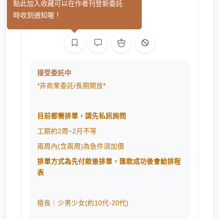
シニ
點此加入收藏可以在作者刊登新委託
(0)
時收到通知喔！
繪圖
接受委託中
*非商業委託/長期開放*
目前都需排單，請先私訊詢問
工期約2周~2月不等
兩周內(含兩周)為急件須加價
排單方式為先付款後排單，匯款成功後會給排程
表
擅長｜少男少女(約
10代-20代
)