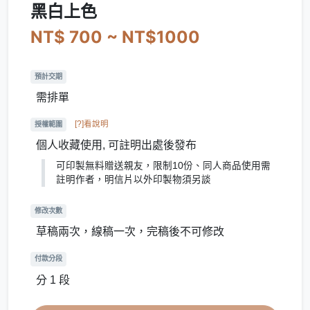
黑白上色
NT$ 700 ~ NT$1000
預計交期
需排單
[?]看說明
授權範圍
個人收藏使用, 可註明出處後發布
可印製無料贈送親友，限制10份、同人商品使用需
註明作者，明信片以外印製物須另談
修改次數
草稿兩次，線稿一次，完稿後不可修改
付款分段
分 1 段