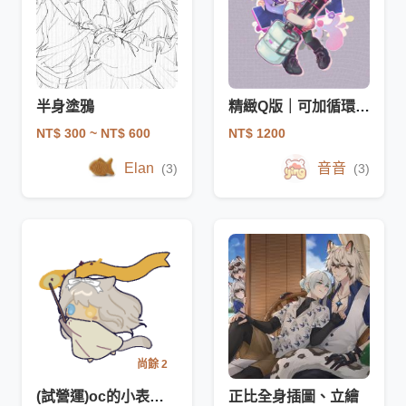
半身塗鴉
精緻Q版｜可加循環動態
NT$ 300
~ NT$ 600
NT$ 1200
Elan
音音
(3)
(3)
尚餘 2
(試營運)oc的小表情gif驚喜包
正比全身插圖、立繪