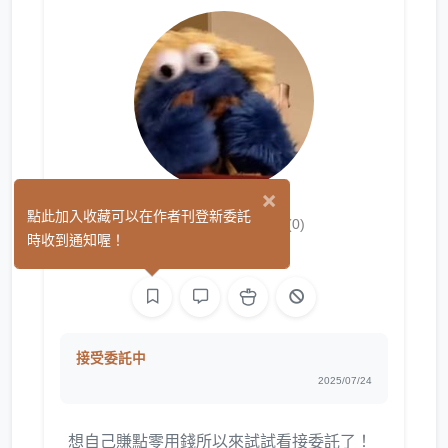
×
Lennon7ea
點此加入收藏可以在作者刊登新委託
(0)
時收到通知喔！
繪圖
接受委託中
2025/07/24
想自己賺點零用錢所以來試試看接委託了！