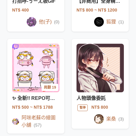
打招呼-ㄎㄧㄤ板GIF
【非商用】全身精緻Q版
NT$ 400
NT$ 800
~ NT$ 1200
他(子)
狐狸
(0)
(1)
尚餘 19
✨ 全新!! REPO可愛動圖! 可做DC跳跳!✨
人物頭像委託
NT$ 500
~ NT$ 1788
NT$ 800
暫停
阿咪老蘇の繪圖
楽桑
(3)
小舖
(57)