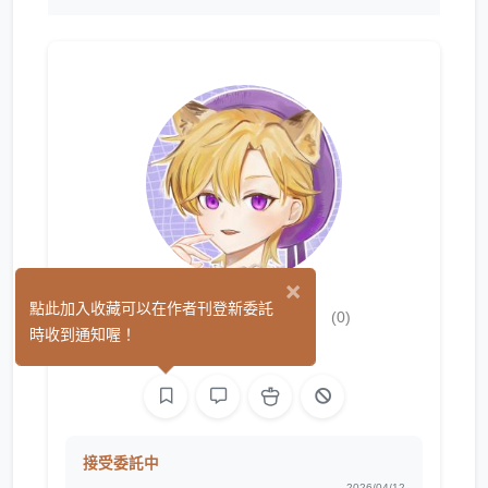
×
泡菜老虎 Tiger
點此加入收藏可以在作者刊登新委託
(0)
時收到通知喔！
繪圖
接受委託中
2026/04/12