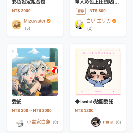
彩色設定組合包
單人彩色正比頭貼(單色背景)
NT$ 2000
NT$ 800
暫停
Mizuwater
白い エリカ
(5)
(2)
委託
◆Twitch貼圖委託◆開心揮舞動態模板
NT$ 300
~ NT$ 2000
NT$ 1200
小畫家白魚
mina
(0)
(0)