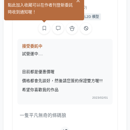
×
朧月希格斯
點此加入收藏可以在作者刊登新委託
(0)
時收到通知喔！
平面設計
繪圖
L2D 繪圖
L2D 模型
接受委託中
試營運中....
目前都是優惠價喔
價格都會先談好，然後請您簽約保證雙方喔!!!
希望你喜歡我的作品
2023/02/01
一隻平凡無奇的條碼狼