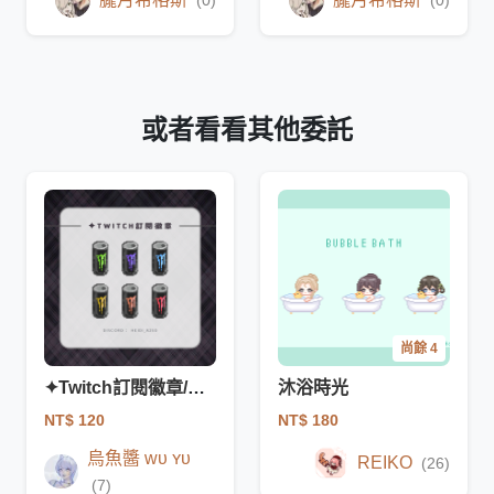
(0)
(0)
或者看看其他委託
尚餘 4
✦Twitch訂閱徽章/能量飲
沐浴時光
NT$ 120
NT$ 180
烏魚醬 ᴡᴜ ʏᴜ
REIKO
(26)
(7)