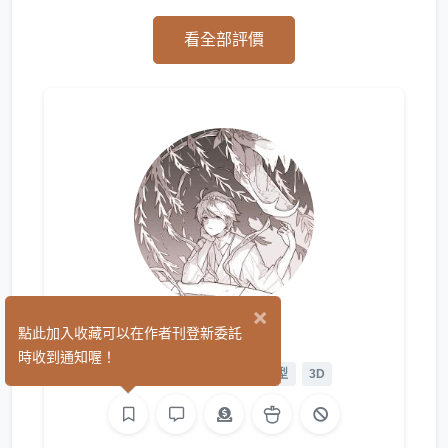
看全部評價
×
UuU
點此加入收藏可以在作者刊登新委託
(11)
時收到通知喔！
繪圖
L2D 繪圖
L2D 模型
3D