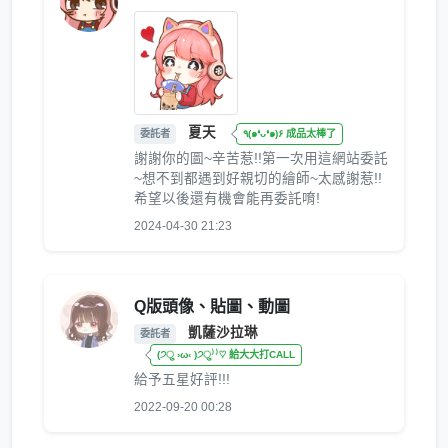
夏天
委託者
٩(๑❛ᴗ❛๑)۶ 成品太棒了
謝謝你的圖~辛苦惹!!第一次用這網站委託
~想不到都遇到好親切的繪師~太感謝惹!!
希望以後還有機會能再委託唷!
2024-04-30 21:23
Q版頭像、貼圖、動圖
凱薩沙拉琳
委託者
(੭ु ›ω‹ )੭ु⁾⁾♡ 給大大打CALL
給予五星好評!!!
2022-09-20 00:28