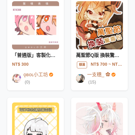
「普通版」客製化貼圖｜驚呼𝖶𝗈𝗐
萬聖節Q版 換裝驚喜包 循環動畫 (含繪圖+動態製作)
NT$ 300
NT$ 700
~ NT$ 2500
額滿
ǫʙᴏʟ小工坊
一支穗_ ✿
(0)
(15)