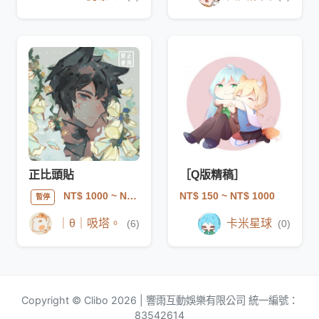
正比頭貼
［Q版精稿］
NT$ 150
~ NT$ 1000
NT$ 1000
~ NT$ 1500
暫停
｜θ｜吸塔。
卡米星球
(6)
(0)
Copyright © Clibo 2026 | 響雨互動娛樂有限公司 統一編號：
83542614