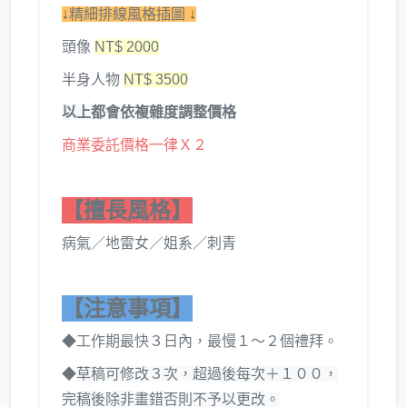
↓
精細排線風格插圖
↓
頭像
NT$ 2000
半身人物
NT$ 3500
以上都會依複雜度調整價格
商業委託價格一律Ｘ２
【擅長風格】
病氣／地雷女／姐系／刺青
【注意事項】
◆
工作期最快３日內，最慢１～２個禮拜。
◆
草稿可修改３次，超過後每次＋１００，
完稿後除非畫錯否則不予以更改。