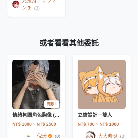
克拉肯／クラケ
ン🐙
(0)
或者看看其他委託
尚餘 1
情緒氛圍角色胸像 (Bust up) - 敘事感(早鳥)
立繪設計－雙人
NT$ 1800
~ NT$ 2500
NT$ 700
~ NT$ 1000
倪漾
犬犬修炎
(0)
(0)