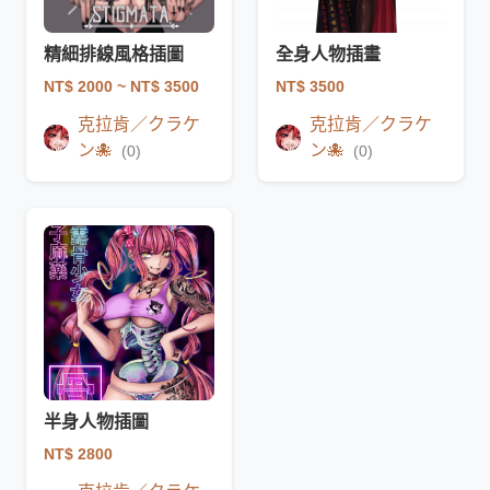
精細排線風格插圖
全身人物插畫
NT$ 2000
~ NT$ 3500
NT$ 3500
克拉肯／クラケ
克拉肯／クラケ
ン🐙
ン🐙
(0)
(0)
半身人物插圖
NT$ 2800