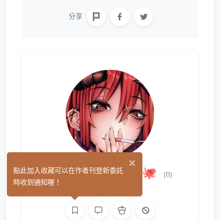
分享
×
克拉肯／クラケン🐙
點此加入收藏可以在作者刊登新委託
(0)
時收到通知喔！
繪圖