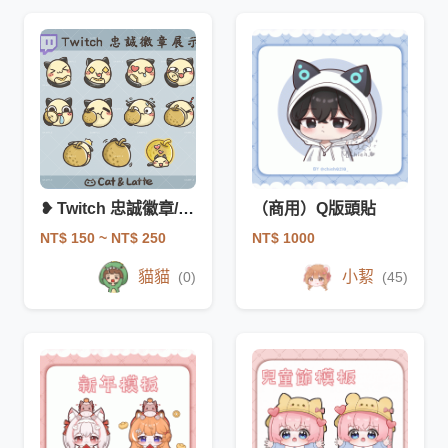
❥ Twitch 忠誠徽章/點數/小奇點 (非模板)
（商用）Q版頭貼
NT$ 150
~ NT$ 250
NT$ 1000
貓貓
小絜
(0)
(45)