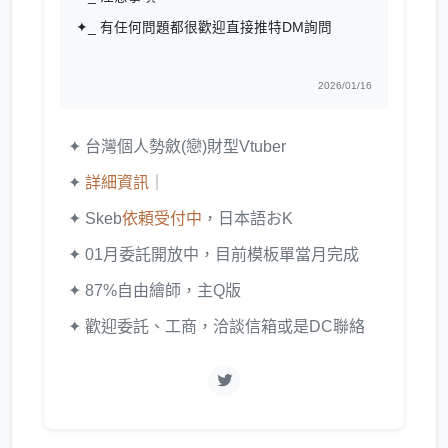
✦_ 有任何問題都很歡迎直接推特DM詢問
2026/01/16
✦ 台灣個人勢斂(戀)財型Vtuber
✦
詳細資訊
｜
✦ Skeb
依頼受付中
，日本語おK
✦ 01月委託開放中，目前模板單當月完成
✦ 87%自由繪師，主Q版
✦ 歡迎委託、工商，洽談信箱或是DC聯絡