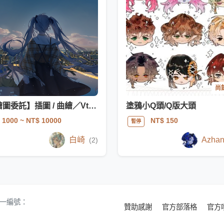
尚餘
【繪圖委託】插圖 / 曲繪／Vtuber／可接動圖
塗鴉小Q頭/Q版大頭
 1000
~ NT$ 10000
NT$ 150
暫停
白崎
Azha
(2)
 統一編號：
贊助感謝
官方部落格
官方