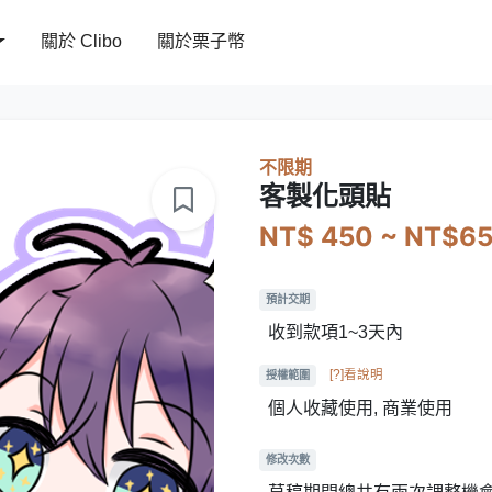
關於 Clibo
關於栗子幣
不限期
客製化頭貼
NT$ 450 ~ NT$6
預計交期
收到款項1~3天內
[?]看說明
授權範圍
個人收藏使用, 商業使用
修改次數