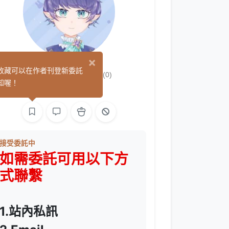
×
浮士德Faust
收藏可以在作者刊登新委託
(0)
知喔！
繪圖
L2D 繪圖
接受委託中
如需委託可用以下方
式聯繫
1.站內私訊