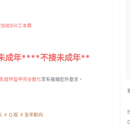
加收$50工本費
未成年****不接未成年**
乳鎧甲盔甲完全獸化
等有複雜配件要求。
E
系
Q 版
全年齡向
D