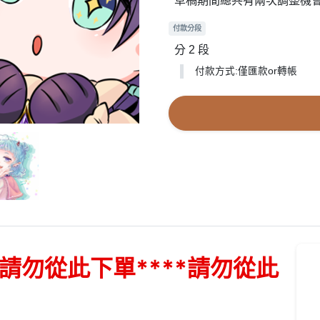
草稿期間總共有兩次調整機會
付款分段
分 2 段
付款方式:僅匯款or轉帳
*請勿從此下單****請勿從此