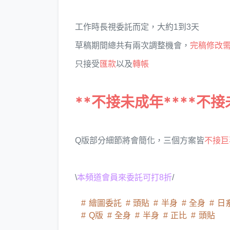
工作時長視委託而定，大約1到3天
草稿期間總共有兩次調整機會，
完稿修改需
只接受
匯款
以及
轉帳
**不接未成年****不接
Q版部分細節將會簡化，三個方案皆
不接巨
\
本頻道會員來委託可打8折
/
繪圖委託
頭貼
半身
全身
日
Q版
全身
半身
正比
頭貼