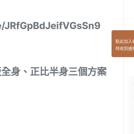
le/JRfGpBdJeifVGsSn9
點此加入
時收到通
版全身、正比半身三個方案