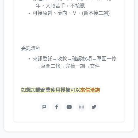
年，大叔苦手，不接獸
可接原創、夢向、Ｖ、(暫不接二創)
委託流程
來訊委託→收款→確認款項→草圖一修
→草圖二修→完稿一調→交件
如想加購商業使用授權可以
來信洽詢