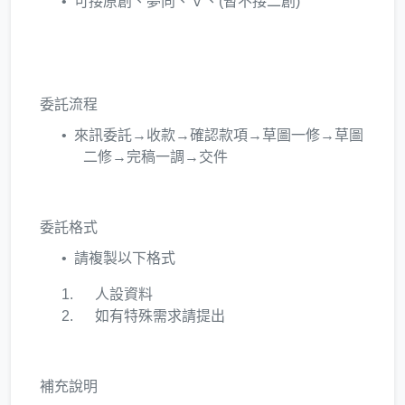
可接原創、夢向、Ｖ、(暫不接二創)
委託流程
來訊委託→收款→確認款項→草圖一修→草圖
二修→完稿一調→交件
委託格式
請複製以下格式
人設資料
如有特殊需求請提出
補充說明