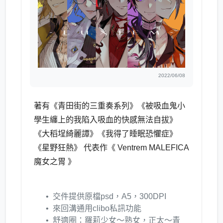
2022/06/08
著有《青田街的三重奏系列》《被吸血鬼小
學生纏上的我陷入吸血的快感無法自拔》
《大稻埕綺麗譚》《我得了睡眠恐懼症》
《星野狂熱》
代表作《 Ventrem MALEFICA
魔女之胃 》
交件提供原檔psd，A5，300DPI
來回溝通用clibo私訊功能
舒適圈：羅莉少女～熟女，正太～青