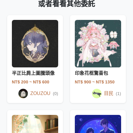
或者看看其他委託
半正比肩上圖騰頭像
印象花框驚喜包
NT$ 200
~ NT$ 600
NT$ 900
~ NT$ 1350
ZOUZOU
目民
(0)
(1)