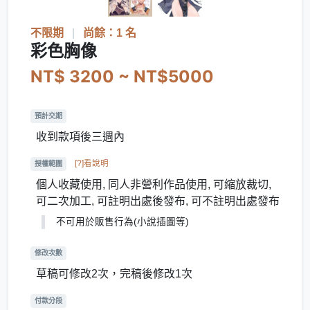
不限期
|
尚餘：1 名
彩色胸像
NT$ 3200 ~ NT$5000
預計交期
收到款項後三週內
[?]看說明
授權範圍
個人收藏使用, 同人非營利作品使用, 可縮放裁切,
可二次加工, 可註明出處後發布, 可不註明出處發布
不可用於販售行為(小說插圖等)
修改次數
草稿可修改2次，完稿後修改1次
付款分段