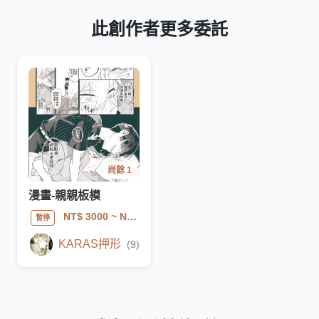
此創作者更多委託
尚餘 1
漫畫-親親板模
NT$ 3000
~ NT$ 5500
暫停
KARAS押形
(9)