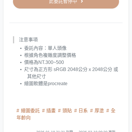
此委託暫停中
注意事項
委託內容：單人頭像
根據角色複雜度調整價格
價格為NT.300~500
尺寸為正方形 sRGB 2048公分 x 2048公分 或
其他尺寸
繪圖軟體是procreate
繪圖委託
插畫
頭貼
日系
厚塗
全
年齡向