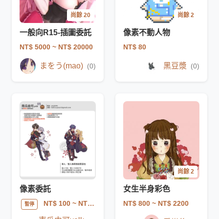
尚餘 20
尚餘 2
一般向R15-插圖委託
像素不動人物
NT$ 5000
~ NT$ 20000
NT$ 80
まをう(mao)
黑豆漿
(0)
(0)
尚餘 2
像素委託
女生半身彩色
NT$ 800
~ NT$ 2200
NT$ 100
~ NT$ 10000
暫停