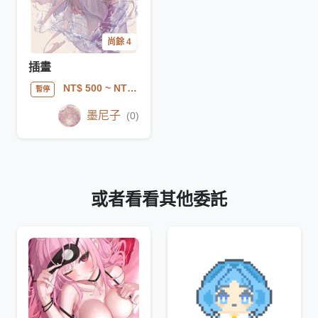
尚餘 4
插畫
NT$ 500
~ NT$ 1000
暫停
墨尼子
(0)
或者看看其他委託