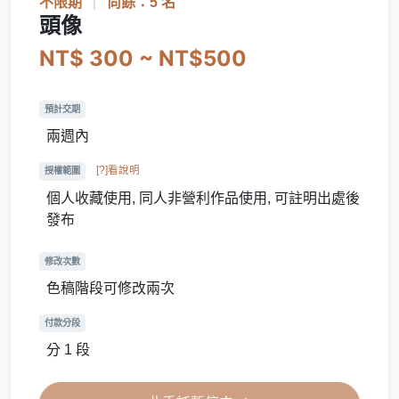
不限期
|
尚餘：5 名
頭像
NT$ 300 ~ NT$500
預計交期
兩週內
[?]看說明
授權範圍
個人收藏使用, 同人非營利作品使用, 可註明出處後
發布
修改次數
色稿階段可修改兩次
付款分段
分 1 段