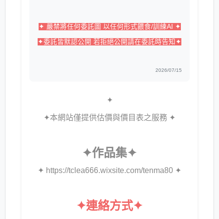
✦ 嚴禁將任何委託圖 以任何形式餵食/訓練AI ✦
✦委託皆默認公開 若拒絕公開請在委託時告知✦
2026/07/15
✦
✦本網站僅提供估價與價目表之服務 ✦
✦
作品集
✦
✦
https://tclea666.wixsite.com/tenma80
✦
✦
連絡方式
✦