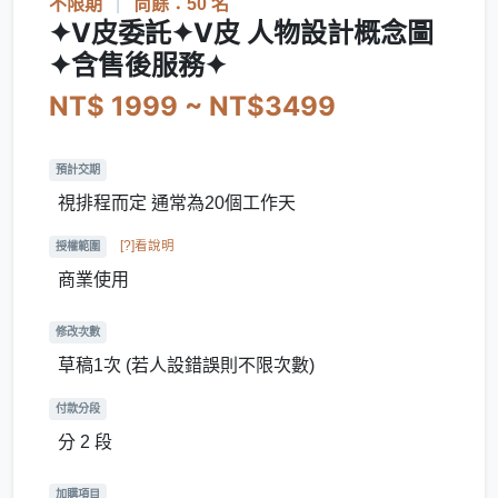
不限期
|
尚餘：50 名
✦V皮委託✦V皮 人物設計概念圖
✦含售後服務✦
NT$ 1999 ~ NT$3499
預計交期
視排程而定 通常為20個工作天
[?]看說明
授權範圍
商業使用
修改次數
草稿1次 (若人設錯誤則不限次數)
付款分段
分 2 段
加購項目