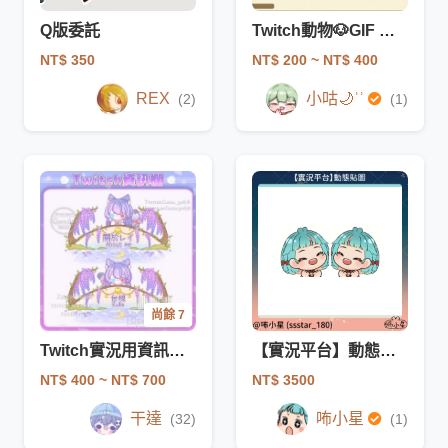
Q版委託
Twitch動物🐶GIF 表情符號🤍⸝⸝
NT$ 350
NT$ 200
~ NT$ 400
REX
小咕🌙ʾʾ
(2)
(1)
尚餘 7
Twitch實況用資訊欄繪圖委託
【實況平台】動態貼圖 蹭蹭gif
NT$ 400
~ NT$ 700
NT$ 3500
干達
咘小星
(32)
(1)