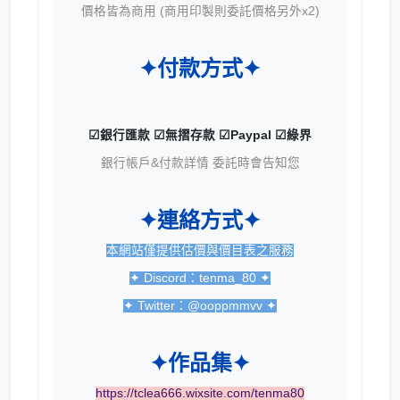
價格皆為商用 (商用印製則委託價格另外x2)
✦
付款方式
✦
☑銀行匯款 ☑無摺存款 ☑Paypal ☑綠界
銀行帳戶&付款詳情 委託時會告知您
✦
連絡方式
✦
本網站僅提供估價與價目表之服務
✦ Discord：tenma_80 ✦
✦
Twitter：@ooppmmvv
✦
✦
作品集
✦
https://tclea666.wixsite.com/tenma80