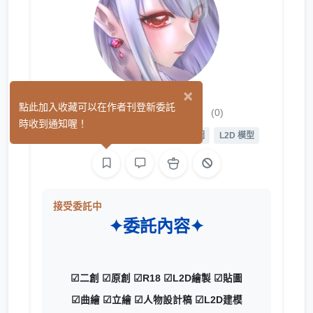
×
✦天馬工作室✦
點此加入收藏可以在作者刊登新委託
(0)
時收到通知喔！
平面設計
繪圖
影像
L2D 繪圖
L2D 模型
接受委託中
✦委託內容✦
☑二創 ☑原創 ☑R18 ☑L2D繪製 ☑貼圖
☑曲繪 ☑立繪 ☑人物設計稿 ☑L2D建模