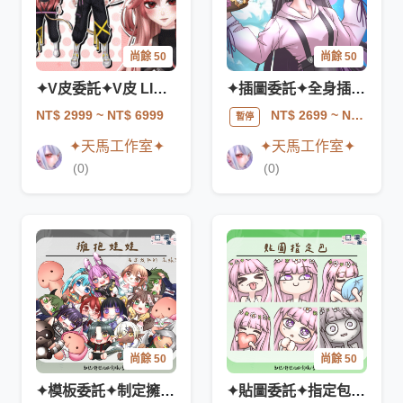
尚餘 50
尚餘 50
✦V皮委託✦V皮 LIVE2D人物建模✦含售後服務✦
✦插圖委託✦全身插圖-指定包✦含一次修改✦
NT$ 2999
~ NT$ 6999
NT$ 2699
~ NT$ 4899
暫停
✦天馬工作室✦
✦天馬工作室✦
(0)
(0)
尚餘 50
尚餘 50
✦模板委託✦制定擁抱娃娃✦無修改✦
✦貼圖委託✦指定包-貼圖5張✦