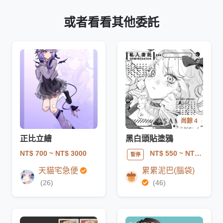
或者看看其他委託
尚餘 4
正比立繪
黑白頭貼塗鴉
NT$ 700
~ NT$ 3000
NT$ 550
~ NT$ 650
暫停
天貓宅急便
累累泥巴(腦袋)
(26)
(46)