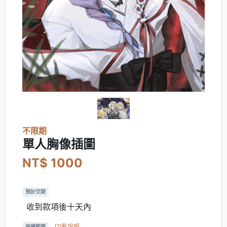
不限期
單人胸像插圖
NT$ 1000
預計交期
收到款項後十天內
[?]看說明
授權範圍