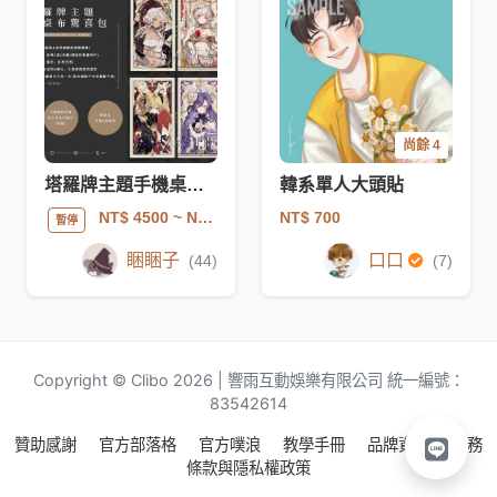
尚餘 4
塔羅牌主題手機桌布驚喜包(不定時開放)
韓系單人大頭貼
NT$ 700
NT$ 4500
~ NT$ 10000
暫停
睏睏子
口口
(44)
(7)
Copyright © Clibo 2026 | 響雨互動娛樂有限公司 統一編號：
83542614
贊助感謝
官方部落格
官方噗浪
教學手冊
品牌資源
服務
條款與隱私權政策