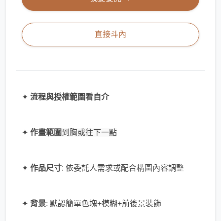
直接斗內
✦
流程與授權範圍看自介
✦
作畫
範圍
到胸或往下一點
✦
作品尺寸
: 依委託人需求或配合構圖內容調整
✦
背景
: 默認簡單色塊+模糊+前後景裝飾