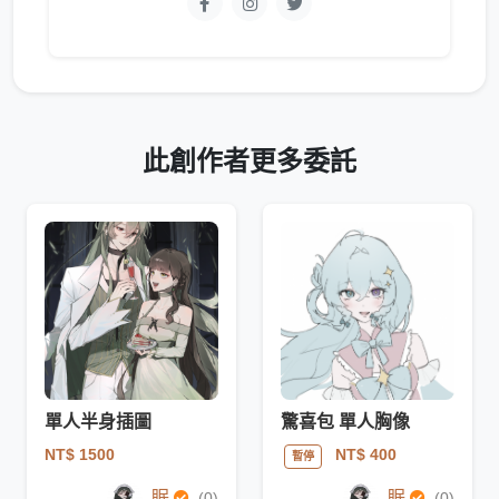
此創作者更多委託
單人半身插圖
驚喜包 單人胸像
NT$ 1500
NT$ 400
暫停
眠
眠
(0)
(0)