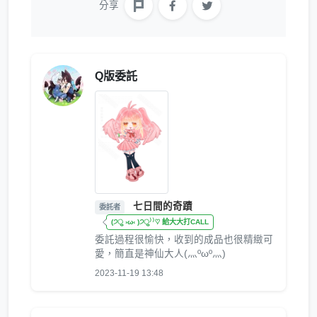
分享
Q版委託
七日間的奇蹟
委託者
(੭ु ›ω‹ )੭ु⁾⁾♡ 給大大打CALL
委託過程很愉快，收到的成品也很精緻可
愛，簡直是神仙大人(灬ºωº灬)
2023-11-19 13:48