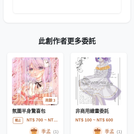
此創作者更多委託
尚餘 3
氛圍半身驚喜包
非商用繪畫委託
NT$ 100
~ NT$ 600
NT$ 700
~ NT$ 1200
截止
季孟
季孟
(1)
(1)