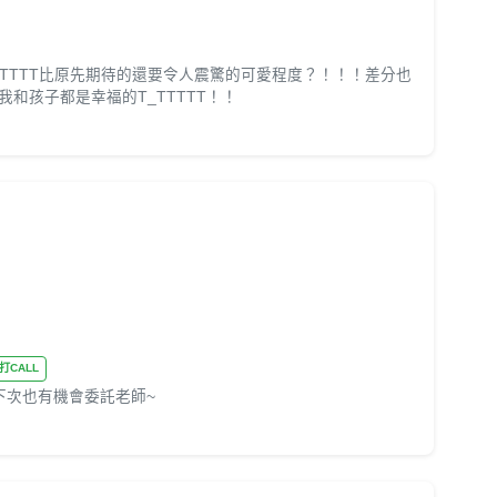
TTTTT比原先期待的還要令人震驚的可愛程度？！！！差分也
和孩子都是幸福的T_TTTTT！！
大打CALL
下次也有機會委託老師~