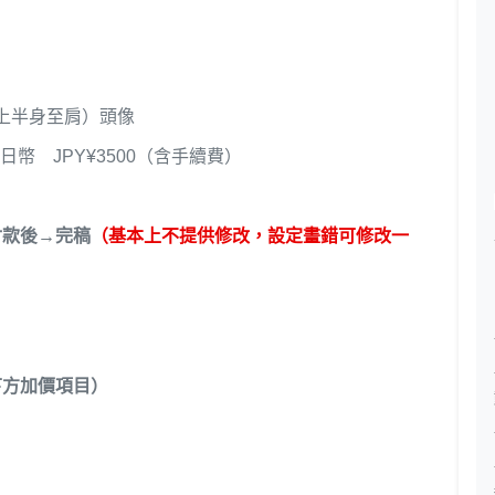
版（至上半身至肩）頭像
一日幣 JPY¥3500（含手續費）
付款後→完稿
（基本上不提供修改，設定畫錯可修改一
下方加價項目）