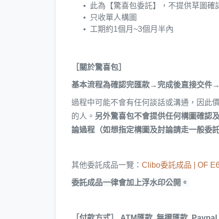
此為【驚喜包委託】，不提供草圖確
只收單人構圖
工期約1個月~3個月半內
［關於驚喜包］
基本流程為確認完匯款→完成後直接交件
過程中可能不會有任何談話或溝通，因此
的人。
另外驚喜包不會提供任何構圖確認
論過程（如想指定構圖及討論請走一般委
其他委託成品一覽：
Clibo委託成品 | OF E62
委託成品一律會加上浮水印公開。
［付款方式］
ATM匯款, 無摺匯款, Paypal