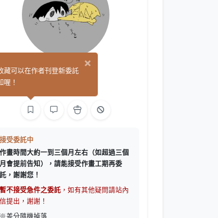
×
露葉綠
收藏可以在作者刊登新委託
(67)
知喔！
繪圖
遊戲製作
接受委託中
作畫時間大約一到三個月左右（如超過三個
月會提前告知），請能接受作畫工期再委
託，謝謝您！
暫不接受急件之委託
，如有其他疑問請站內
信提出，謝謝！
※差分隨機掉落