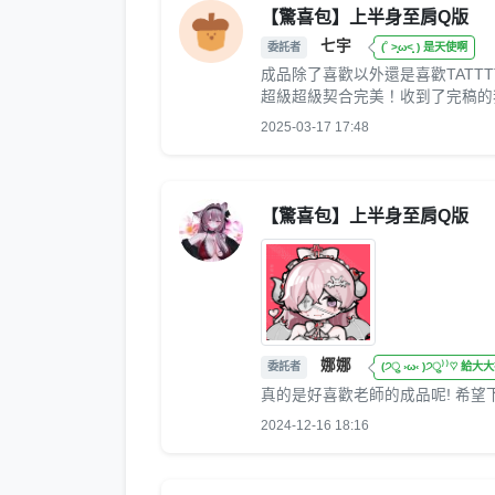
【驚喜包】上半身至肩Q版
七宇
委託者
(˚ ˃̣̣̥ω˂̣̣̥ ) 是天使啊
成品除了喜歡以外還是喜歡TATT
超級超級契合完美！收到了完稿的我
2025-03-17 17:48
【驚喜包】上半身至肩Q版
娜娜
委託者
(੭ु ›ω‹ )੭ु⁾⁾♡ 給大
真的是好喜歡老師的成品呢! 希望
2024-12-16 18:16