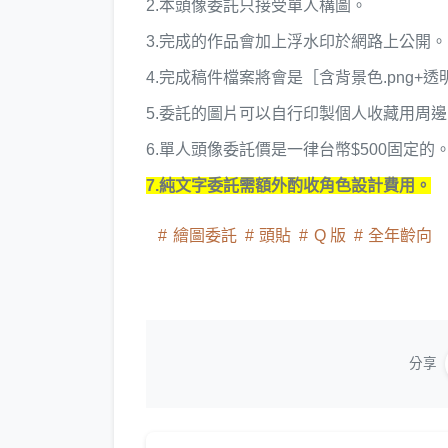
2.本頭像委託只接受單人構圖。
3.完成的作品會加上浮水印於網路上公開。
4.完成稿件檔案將會是［含背景色.png+
5.委託的圖片可以自行印製個人收藏用周
6.單人頭像委託價是一律台幣$500固定的
7.純文字委託需額外酌收角色設計費用。
繪圖委託
頭貼
Q 版
全年齡向
分享