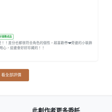
♥ 好喜歡成品
！！差分也都很符合角色的個性，超喜歡😳❤️旁邊的小裝飾
用心，這邊會好好珍藏的！！
看全部評價
此創作者更多委託