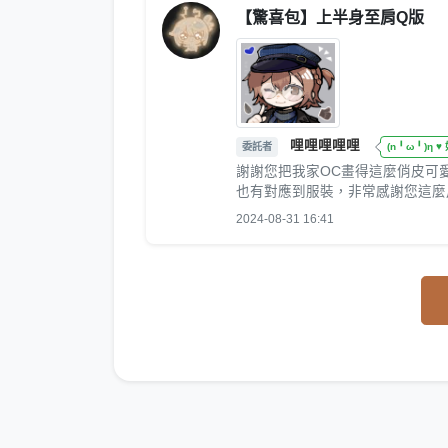
【驚喜包】上半身至肩Q版
哩哩哩哩哩
委託者
(n╹ω╹)η 
謝謝您把我家OC畫得這麼俏皮可愛
也有對應到服裝，非常感謝您這麼
2024-08-31 16:41