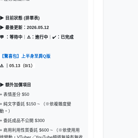
▶ 目前狀態 (排單表)
▶ 最後更新：2026.05.12
💬 ：等待中
｜
⚠️：進行中
｜✔️
：已完成
【驚喜包】上半身至肩Q版
⚠️ ｜
05.13（0/1）
▶ 額外加價項目
+ 表情差分 $50
+ 純文字委託 $150 ~ （※依複雜度變
動。）
+ 委託成品不公開 $300
+ 商用利用性質委託 $600 ~ （※依使用用
途變動，VTuber／YouTube頻道無論有無收