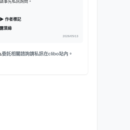
請事先私訊詢問。
▶ 作者標記
露葉綠
2026/05/13
️
委託相關諮詢請私訊在clibo站內。