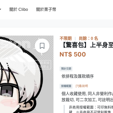
關於 Clibo
關於栗子幣
不限期
|
尚餘：0 名
【驚喜包】上半身
NT$ 500
預計交期
依排程及匯款順序
[?]看說明
授權範圍
個人收藏使用, 同人非營利作品
放裁切, 可二次加工, 可註明
非商用授權範圍：可印無料
藏 ※非商用不可營利販售