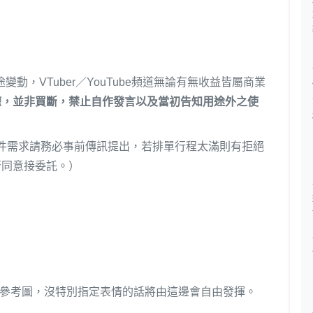
）
用途變動，VTuber／YouTube頻道無論有無收益皆屬商業
權，並非買斷，禁止自作發言以及當初告知用途外之使
工期的急件需求請務必事前傳訊提出，若排單行程太滿則有拒絕
否同意接委託。）
定參考圖，沒特別指定表情的話將由這邊會自由發揮。