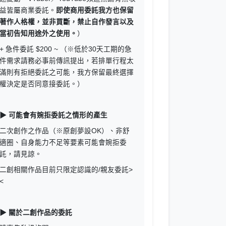
益皆屬商業委託。
即使商用委託我方也保留
著作人格權，並非買斷，禁止自作發言以及
當初告知用途外之使用。
）
+ 急件委託 $200 ~ （※低於30天工期的急
件需求請務必事前傳訊提出，若排單行程太
滿則有拒絕委託之可能，我方保留最終選擇
權決定是否同意接委託。）
▶ 可能會有婉拒委託之情形的產生
二次創作之作品（※原創夢設OK）、非舒
適圈、自身能力不足等要素可能會婉拒委
託，請見諒。
二創相關作品目前只限定認識的/親友委託>
<
▶ 關於二創作品的委託