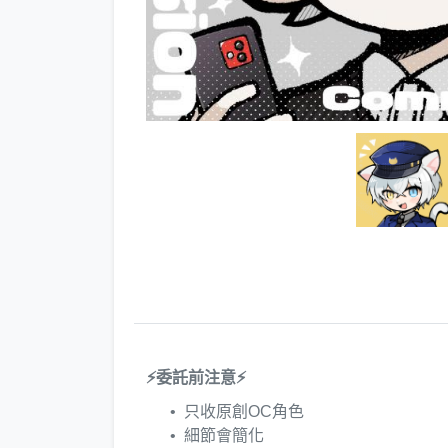
⚡委託前注意⚡
只收原創OC角色
細節會簡化