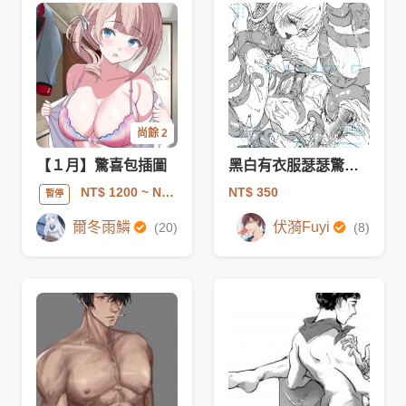
尚餘 2
【１月】驚喜包插圖
黑白有衣服瑟瑟驚喜包-快閃優惠
NT$ 350
NT$ 1200
~ NT$ 1800
暫停
爾冬雨鱗
伏漪Fuyi
(20)
(8)